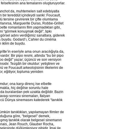
elsefesinin ana temalarını oluşturuyorlar.
Blanchot da, muhtemelen salt edebiyatla
 bir tereddüt içindeydi sanki: Foucault,
ü tersine çevirerek bir çifte olumlama
ırlanırsa, Marguerite Duras, Robbe-Grillet
bette romanlarını film yapmadıkları gibi,
ani “görmek konuşmak değil”, tıpkı
 görsel adını verdiğimiz sanatlara, giderek
ma buydu. Godard’ı, Cahier du cinéma
n iklim de buydu.
ritte’in eseriyle ama onun aracılığıyla da,
rdır: Bir pipo resmi, altında “bu bir pipo
pipo değil” yazar; üçüncü ve son versiyon
ısıdır. Tezgâh bir okuldur: yetiştiren ve
ve Foucault arkeolojisinin ilkelerini de
or, eğitiyor, topluma yeniden
dur; ona karşı direnç ise elbette
rtmakla, hiç değilse sorunlu hale
 da buralardan pek uzakta değildir. Bazin
Savaşı sonrası sinemaları, İtalyan
cü Dünya sinemasını katederek “tanıklık
mkün tanıklıkları, yapılamayan filmler de
 olduğuna göre, “belgesel” demek,
şmış tanıklık olarak belgesel sinemanın
Resnais, Jean Rouch, Glauber Rocha,
elesinde düğümleniyor gibidir. İmaj ile