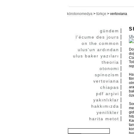
körotonomedya
>
türkçe
>
vertoviana
S
gündem
Ul
l'écume des jours
on the common
ulus'un ardından
Dok
doğ
ulus baker yazıları
Cla
theoria
Tot
rep
otonomi
spinozism
Hat
fil
vertoviana
olm
chiapas
ara
bak
pdf arşivi
öze
yakınlıklar
So
hakkımızda
mer
yenilikler
gid
hit
harita metot
Kan
tan
kon
buy