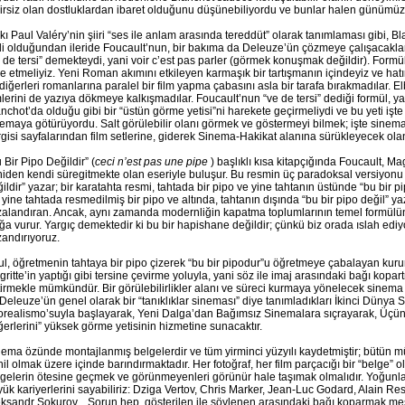
irsiz olan dostluklardan ibaret olduğunu düşünebiliyordu ve bunlar halen günümüz f
kı Paul Valéry’nin şiiri “ses ile anlam arasında tereddüt” olarak tanımlaması gibi, 
ili olduğundan ileride Foucault’nun, bir bakıma da Deleuze’ün çözmeye çalışacakları
 de tersi” demekteydi, yani voir c’est pas parler (görmek konuşmak değildir). Formül
e etmeliyiz. Yeni Roman akımını etkileyen karmaşık bir tartışmanın içindeyiz ve hat
diğerleri romanlarına paralel bir film yapma çabasını asla bir tarafa bırakmadılar. El
mlerini de yazıya dökmeye kalkışmadılar. Foucault’nun “ve de tersi” dediği formül, y
nchot’da olduğu gibi bir “üstün görme yetisi”ni harekete geçirmeliydi ve bu yeti işte
emaya götürüyordu. Salt görülebilir olanı görmek ve göstermeyi bilmek; işte sine
gisi sayfalarından film setlerine, giderek Sinema-Hakikat alanına sürükleyecek ola
 Bir Pipo Değildir” (
ceci n’est pas une pipe
) başlıklı kısa kitapçığında Foucault, Mag
iden kendi süregitmekte olan eseriyle buluşur. Bu resmin üç paradoksal versiyonu va
ildir” yazar; bir karatahta resmi, tahtada bir pipo ve yine tahtanın üstünde “bu bir 
 yine tahtada resmedilmiş bir pipo ve altında, tahtanın dışında “bu bir pipo değil” yaz
alandıran. Ancak, aynı zamanda modernliğin kapatma toplumlarının temel formülünü 
ğa vurur. Yargıç demektedir ki bu bir hapishane değildir; çünkü biz orada ıslah ediy
andırıyoruz.
l, öğretmenin tahtaya bir pipo çizerek “bu bir pipodur”u öğretmeye çabalayan kurum
ritte’in yaptığı gibi tersine çevirme yoluyla, yani söz ile imaj arasındaki bağı kopa
irmekle mümkündür. Bir görülebilirlikler alanı ve süreci kurmaya yönelecek sinema
 Deleuze’ün genel olarak bir “tanıklıklar sineması” diye tanımladıkları İkinci Dünya 
orealismo’suyla başlayarak, Yeni Dalga’dan Bağımsız Sinemalara sıçrayarak, Üçün
erlerini” yüksek görme yetisinin hizmetine sunacaktır.
ema özünde montajlanmış belgelerdir ve tüm yirminci yüzyılı kaydetmiştir; bütün mü
il olmak üzere içinde barındırmaktadır. Her fotoğraf, her film parçacığı bir “belge”
gelerin ötesine geçmek ve görünmeyenleri görünür hale taşımak olmalıdır. Yoğunla
ük kariyerlerini sayabiliriz: Dziga Vertov, Chris Marker, Jean-Luc Godard, Alain 
ksandr Sokurov... Sorun hep, gösterilen ile söylenen arasındaki bağı koparmak mes