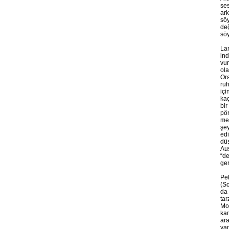
ses
ark
söy
değ
söy
Lan
ind
vur
ola
Ora
ruh
içi
kaç
bir
pör
met
şey
edi
düş
Aus
“de
ger
Pe
(So
da 
tar
Mo
kam
ara
yar