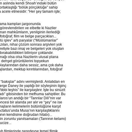
en aslında kendi Shoah’ındaki bütün
e ortaklaştığı “bölük pörçüklüğe” sahip
a acele etmesidir: “Her şey tamam işte;
lama kampları jargonunda
örevlendirilen ve elbette ki Naziler
anan mahkûmların, yenilginin ilerlediği
fotoğraf, film ve belge parçacıkları...
lü işlev” artı paryalar (“Müslümanlar”
zıları, nihai çözüm sonrası arşivleri yok
etiyle bazı imaj ve belgeleri yok oluştan
ırakabildikleri biliniyor çoktandır.
ynağı olsa olsa Nazilerin ulusal plana
 dehşet görüntülerini topyekun
olaylarından daha sessiz, ama çok daha
lardan, mektup kırıntılarından, fotoğraf
 “bakışlar” adını vermişlerdi. Anlatıdan en
erge Daney ile yaptığı bir söyleşinin ilginç
bi teşhis” ile karşılaştırır. İşte bu sinüzit
adı” gibisinden bir mefhuma sahiptiler. Bu
ros’un andığı bir “Tanrılar Dili”nin var
cesi bir alanda yer alır ve “şey” ne ise
majların kelimelerin bütünlüğüne karşıt
actatus’unda Musa’nın karşılaştıklarını
rının kendisine doğrudan hitabı)...
min zorunlu yanılsamaları (Tanrının kelamı)
ucize...
aub filmlerinde neredeyse temel filmik