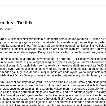
hoah ve Tekillik
us Baker
uz buçuk saatlik bir filmin metninin kitabı bizi nereye kadar götürebilir? Bence bu
ruya sinematografiyi bir asırdır ziyaret eden bir meselenin göbeğine taşımalı, edebiy
ude Lanzmann’ın Shoah’ı bir kitaba sığdırılabilmiş uzun bir tanıklıklar filmi ve tıp
alitaires’i (Totaliter Diller) gibi salt metin olarak da bırakılabilirdi. Zaten film Türk
ertuarlarının sınırlarını aşıyor. Dolayısıyla burada kitap üstüne tartışmaktan çok si
ırlanırsa Michael Moore’un –seyretmediği— Fahrenheit 9/11 filmine yönelik müsteh
min belki de Bush’un işine yarayabileceğini...”, “belki George W. Bush”un Moore’un 
ayabileceğini...”, hatırlattıktan sonra, teknik bir meseleye değinirmiş gibi sarf ettiğ
sında ayrım yapmayı bilmediğini” söylemişti. Bu cümlenin gazetecilerin gözlerinde
ımından çok büyük ve derindir. İmaj ile metin arasında ayrım, ya da imajın asla metn
llikle İkinci Dünya Savaşı sonrası sinemasını hep ziyaret etmiş olan bir tema, ya da 
run Blanchot’dan kaynaklanıyordu:
Parler c’est pas voir
(konuşmak görmek değildir) 
kezine alan bu tartışmasında Blanchot gündelik ampirik konuşma yetisi ile bir “üst
erek kopuşu, edebiyatın tanımı düzlemine yükseltmenin peşindeydi. Gündelik konu
ap edilen kişinin görmediği” bir şeyleri söylemek içindir: “Yağmur yağıyor”, “Televiz
t’ın “yüksek yetiler” öğretisine benzer bir kavram inşası süreci boyunca Blanchot k
ımlamaya girişecektir. “Konuşmak görmek değildir” böylece şu anlama gelir: Sadec
uşulabilir olandan, başka bir şekilde ifade edilemeyecek olandan bahsedebilmek. İ
du. Tabii ki kendine ait nedenlerle Blanchot sadece konuşulabilir olanın deneyi