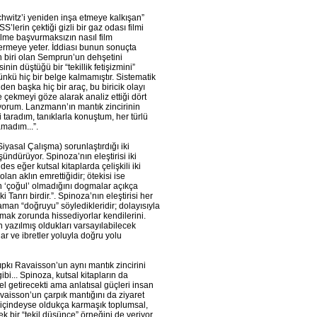
hwitz’i yeniden inşa etmeye kalkışan”
S’lerin çektiği gizli bir gaz odası filmi
lme başvurmaksızın nasıl film
stermeye yeter. İddiası bunun sonuçta
n biri olan Semprun’un dehşetini
in düştüğü bir “tekillik fetişizmini”
çünkü hiç bir belge kalmamıştır. Sistematik
nden başka hiç bir araç, bu biricik olayı
 çekmeyi göze alarak analiz ettiği dört
üyorum. Lanzmann’ın mantık zincirinin
yi taradım, tanıklarla konuştum, her türlü
amadım...”.
yasal Çalışma) sorunlaştırdığı iki
ndürüyor. Spinoza’nın eleştirisi iki
 eğer kutsal kitaplarda çelişkili iki
lan aklın emrettiğidir; ötekisi ise
un ‘çoğul’ olmadığını dogmalar açıkça
anrı birdir.”. Spinoza’nın eleştirisi her
aman “doğruyu” söyledikleridir; dolayısıyla
mak zorunda hissediyorlar kendilerini.
 yazılmış oldukları varsayılabilecek
ar ve ibretler yoluyla doğru yolu
pkı Ravaisson’un aynı mantık zincirini
i... Spinoza, kutsal kitapların da
el getirecekti ama anlatısal güçleri insan
vaisson’un çarpık mantığını da ziyaret
i içindeyse oldukça karmaşık toplumsal,
k bir “tekil düşünce” örneğini de veriyor.