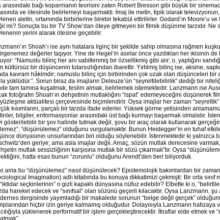
 arasındaki bağı koparmanın teorisini zaten Robert Bresson gibi büyük bir sinemacı
asında ve ötesinde belirlemeyi başarmaktı. İmaj ile metin, tipik olarak televizyonu
lenen aletin, ortamında birbirlerine birebir tekabül ettirilirler. Godard’ın Moore’u v
il mi? Sonuçta bu bir TV Show’dan öteye gitmeyen bir filmik düşünme tarzıdır. Ne s
lenenin yerini alarak ötesine geçebilir.
zmann’ın Shoah’ı ise aynı hatalara ilginç bir şekilde sahip olmasına rağmen kuşk
irgenemez değerler taşıyor. Yine de Hegel’in asırlar önce yazdıkları her ikisinin de ha
uyor: “Namuslu bilinç her anı sabitlenmiş bir özsellikmiş gibi alır; o, yaptığını sandı
n kültürsüz bir düşüncenin tutarsızlığından ibarettir. Yırtılmış bilinç ise, aksine, sapkı
da kavram hâkimdir; namuslu bilinç için birbirinden çok uzak olan düşünceleri bir a
la yüklüdür.”. Sorun biraz da imajların Deleuze’ün “seyreltilebilirlik” dediği bir nite
nde tam tamına kuşatmak, teslim almak, belirlemek istemektedir. Lanzmann ise Au
ak fotoğrafın Shoah’ın dehşetinin mutlaklığını “ispat” edemeyeceğini düşünerek fil
 yüzleşme aktüalitesi çerçevesinde biçimlendirir. Oysa imajlar her zaman “seyreltik” 
çük kısımlarını, parçalı bir tarzda ifade ederler. Yüksek görme yetisinden anlamamı
inler, bilgiler, enformasyonlar arasındaki üst bağı kurmayı başarmak olmalıdır. İste
i gösterilebilir bir şov halinde tutmak değil, şovu bir araç olarak kullanarak gerçeğ
lemez”, “düşünülemez” olduğunu vurgulamaktır. Bunun Heidegger’in en tuhaf etkile
ünce dünyasının unsurlarından biri olduğu söylenebilir. İstenmektedir ki yalnızca bir h
chwitz’den geriye; ama asla imajlar değil. Amaç, sözün mutlak derecesine varmak,
hşetin mutlak sessizliğinin karşısına mutlak bir sözü çıkarmak”tır. Oysa “düşünül
ektiğini, hatta esas bunun “zorunlu” olduğunu Arendt’den beri biliyorduk.
ki ama bu “düşünülemez” nasıl düşünülecek? Epistemolojik bakımlardan bir zamanl
ciological Imagination) adlı kitabında bu konuya dikkatimizi çekmişti: Bir orta sın
“iktidar seçkinlerinin” o gizli kapaklı dünyasına nüfuz edebilir? Elbette ki o, “belirti
zda hareket edecek ve “sınıfsal” olan sözünü geçerli kılacaktır. Oysa Lanzmann, 
dernes dergisinde yayımladığı bir makalede sorunun “belge değil gerçek” olduğun
plarından hiçbir izin geriye kalmamış olduğudur. Dolayısıyla Lanzmann hafızaya ve 
cılığıyla yüklenerek performatif bir işlem gerçekleştirecektir. İtiraflar elde etmek ve
atmak”...