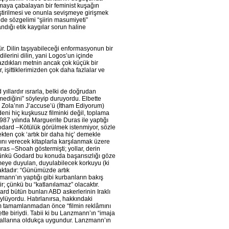
sunmaya çabalayan bir feminist kuşağın
eştirilmesi ve onunla sevişmeye girişmek
 de sözgelimi “şiirin masumiyeti”
dığı etik kaygılar sorun haline
r. Dilin taşıyabileceği enformasyonun bir
dilerini dilin, yani Logos’un içinde
zdıkları metnin ancak çok küçük bir
, işittiklerimizden çok daha fazlalar ve
yıllardır ısrarla, belki de doğrudan
lmediğini” söyleyip duruyordu. Elbette
e Zola’nın J’accuse’ü (İtham Ediyorum)
deni hiç kuşkusuz filminki değil, toplama
987 yılında Marguerite Duras ile yaptığı
Godard –Kötülük görülmek istenmiyor, sözle
ten çok ‘artık bir daha hiç’ demekle
bını verecek kitaplarla karşılanmak üzere
uras –Shoah göstermişti; yollar, derin
Çünkü Godard bu konuda başarısızlığı göze
meye duyulan, duyulabilecek korkuyu (ki
maktadır: “Günümüzde artık
zmann’ın yaptığı gibi kurbanların bakış
; çünkü bu “katlanılamaz” olacaktır.
ard bütün bunları ABD askerlerinin Iraklı
ylüyordu. Hatırlanırsa, hakkındaki
ilm tamamlanmadan önce “filmin reklâmını
e biriydi. Tabii ki bu Lanzmann’ın “imaja
kurallarına oldukça uygundur. Lanzmann’ın