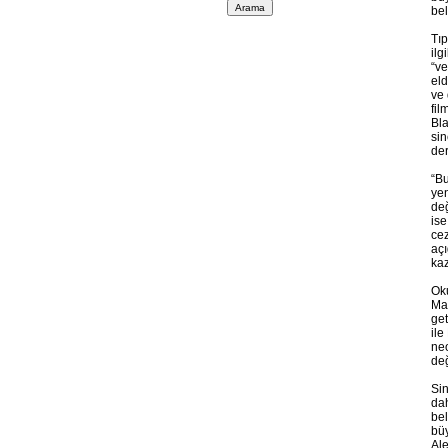
bel
Tıp
ilg
“ve
eld
ve 
fil
Bla
sin
der
“Bu
yen
değ
ise
cez
açı
kaz
Oku
Mag
get
ile
ne
değ
Sin
dah
bel
büy
Ale