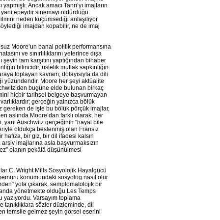
 yapmıştı. Ancak amacı Tanrı’yı imajların
n, yani epeydir sinemayı öldürdüğü
e filmini neden küçümsediği anlaşılıyor
öylediği imajdan kopabilir, ne de imaj
usuz Moore’un banal politik performansına
tasını ve sınırlılıklarını yeterince dışa
ğı şeyin tam karşıtını yaptığından bihaber
nlığın bilincidir, üstelik mutlak sapkınlığın.
raya toplayan kavram; dolayısıyla da dili
liği yüzündendir. Moore her şeyi aktüalite
schwitz’den bugüne elde bulunan birkaç
mini hiçbir tarihsel belgeye başvurmayan
varlıklardır; gerçeğin yalnızca bölük
z gereken de işte bu bölük pörçük imajlar,
nen aslında Moore’dan farklı olarak, her
in, yani Auschwitz gerçeğinin “hayal bile
riyle oldukça beslenmiş olan Fransız
afıza, bir giz, bir dil ifadesi kalsın
 arşiv imajlarına asla başvurmaksızın
emez” olanın pekâlâ düşünülmesi
ar C. Wright Mills Sosyolojik Hayalgücü
ıf memuru konumundaki sosyolog nasıl olur
lerden” yola çıkarak, semptomatolojik bir
şu anda yönetmekte olduğu Les Temps
u yazıyordu. Varsayım toplama
tanıklıklara sözler düzleminde, dil
 “en temsile gelmez şeyin görsel eserini