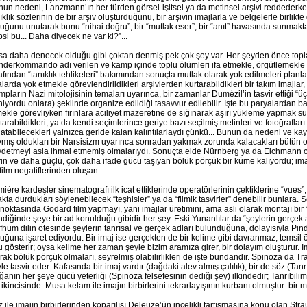
un nedeni, Lanzmann’ın her türden görsel-işitsel ya da metinsel arşivi reddederk
ıklık sözlerinin de bir arşiv oluşturduğunu, bir arşivin imajlarla ve belgelerle birlikt
uğunu unutarak bunu “nihai doğru”, bir “mutlak eser”, bir “anıt” havasında sunmakt
si bu... Daha diyecek ne var ki?”...
sa daha denecek olduğu gibi çoktan denmiş pek çok şey var. Her şeyden önce top
derkommando adı verilen ve kamp içinde toplu ölümleri ifa etmekle, örgütlemekle g
afından “tanıklık tehlikeleri” bakımından sonuçta mutlak olarak yok edilmeleri planl
alarda yok etmekle görevlendirildikleri arşivlerden kurtarabildikleri bir takım imajlar, 
pların Nazi mitolojisinin temaları uyarınca, bir zamanlar Dumézil’in tasvir ettiği “üç
iyordu onlara) şeklinde organize edildiği tasavvur edilebilir. İşte bu paryalardan ba
ekle görevliyken fırınlara aciliyet mazeretine de sığınarak aşırı yükleme yapmak sur
tarabildikleri, ya da kendi seçimlerince geriye bazı seçilmiş metinleri ve fotoğrafları b
atabilecekleri yalnızca geride kalan kalıntılarlaydı çünkü... Bunun da nedeni ve ka
mış oldukları bir Narsisizm uyarınca sonradan yakmak zorunda kalacakları bütün o
ydetmeyi asla ihmal etmemiş olmalarıydı. Sonuçta elde Nürnberg ya da Eichmann 
in ve daha güçlü, çok daha ifade gücü taşıyan bölük pörçük bir küme kalıyordu; imaj
film negatiflerinden oluşan...
ière kardeşler sinematografı ilk icat ettiklerinde operatörlerinin çektiklerine “vues”,
kta durdukları söylenebilecek “teşhisler” ya da “filmik tasvirler” denebilir bunlara. S
 noktasında Godard film yapmayı, yani imajlar üretimini, ama asli olarak montajı bir “tıb
diğinde şeye bir ad konulduğu gibidir her şey. Eski Yunanlılar da “şeylerin gerçek 
hum dilin ötesinde şeylerin tanrısal ve gerçek adları bulunduğuna, dolayısıyla Pinda
uğuna işaret ediyordu. Bir imaj ise gerçekten de bir kelime gibi davranmaz, temsil ön
 gösterir; oysa kelime her zaman şeyle bizim aramıza girer, bir dolayım oluşturur. İ
rak bölük pörçük olmaları, seyrelmiş olabilirlikleri de işte bundandır. Spinoza da Tr
le tasvir eder: Kafasında bir imaj vardır (dağdaki alev almış çalılık), bir de söz (Tan
anın her şeye gücü yeterliği (Spinoza felsefesinin dediği şey) ilkindedir; Tanrıbili
 ikincisinde. Musa kelam ile imajın birbirlerini tekrarlayışının kurbanı olmuştur: bir m
 ile imajın birbirlerinden koparılışı Deleuze’ün incelikli tartışmasına konu olan Str