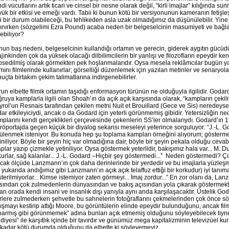
di vücutlarını artık ticari ve cinsel bir nesne olarak değil, “kirli imajlar” kılığında 
ük bir etkisi ve emeği vardı. Tabii ki bunun kötü bir versiyonunun kameranın fetişl
i bir durum olabileceği, bu tehlikeden asla uzak olmadığımız da düşünülebilir. Yine
ınırken (sözgelimi Ezra Pound) acaba neden bir belgeselcinin masumiyeti ve bağlan
ebiliyor?
un baş nedeni, belgeselcinin kullandığı ortamın ve gerecin, giderek aygıtın gücüdü
jınkinden çok da yüksek olacağı dilbilimcilerin bir yanlışı ve filozofların epeydir ken
sedilmiş olarak görmekten pek hoşlanmalarıdır. Oysa mesela reklâmcılar bugün ya
mını filmlerinde kullanırlar; görselliği düzenlemek için yazılan metinler ve senaryolar
uçta birtakım çekim talimatlarına indirgenebilirler.
un elbette filmik ortamın taşıdığı enformasyon türünün ne olduğuyla ilgilidir. Godard 
ruya kamplarla ilgili olan Shoah’ın da açık açık karşısında olarak, “kampların çeki
rol’un Resnais tarafından çekilen metni Nuit et Brouillard (Gece ve Sis) neredeys
ar etkileyiciydi, ancak o da Godard için yeterli görünmemiş gibidir. Yetersizliğin ne
plarını kendi gerçeklikleri çerçevesinde çekenlerin SS’ler olmalarıydı. Godard’ın 1
 röportajda geçen küçük bir diyalog sekansı meseleyi yeterince sorguluyor: “J.-L. 
ülenmek isteniyor. Bu konuda hep şu toplama kampları örneğini alıyorum; göstermek
iniliyor. Böyle bir şeyin hiç var olmadığına dair, böyle bir şeyin pekala olduğu ceva
aplar yazıp çizmekle yetiniliyor. Oysa göstermek yeterlidir, bakışımız hala var... M. D
urlar, sağ kalanlar... J.-L. Godard –Hiçbir şey göstermedi...” Neden göstermedi? 
cak ölçüde Lanzmann’ın çok daha derinlerinde bir yerdedir ve bu imajlarla yüzleş
 yukarıda andığımız gibi Lanzmann’ın açık açık telaffuz ettiği bir korkudur) iyi tanı
terilmiyorlar... Kimse istemiyor zaten görmeyi... İmaj zordur...” En zor olanı da, Lan
sından çok zulmedenlerin dünyasından ve bakış açısından yola çıkarak göstermektir
an orada kendi insani ve insanlık dışı yanıyla aynı anda karşılaşacaktır. Üstelik God
rlere zulmederken şehvetle bu sahnelerin fotoğraflarını çekmelerinden çok önce sö
tışmayı kestirip attığı Moore, bu görüntülerin elinde epeydir bulunduğunu, ancak f
armış gibi görünmemek” adına bunları açık etmemiş olduğunu söyleyebilecek tıynett
diyesi” ile karşıtlık içinde bir tavırdır ve günümüz mega kapitalizminin televizüel 
 kadar kötü durumda olduğunu da elbette ki söyleyemeyiz.