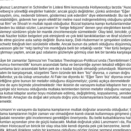
kusuz Lanzmann’ın Schindler’in Listesi filmi konusunda Hollywoodçu tarzda “Ausc
elberg’e yönettiği eleştiriler haklıdır; ancak güçlü değildirler, çünkü ardından “Eğer S
saydım, onu, nedendir bilmem, göstermez yok ederdim” diye eklemektedir. Bu ise fi
ılabildiğini, giderek her şeyin efektif bir metne nasıl indirgenebilmiş olduğunu gö
hai film” ve Shoah’ın mutlak ispatı olduğudur. Bizzat toplama kampı kurtulanlarında
beden bu iddialı sözler, Lanzmann’ın “belge fetişizmi” denen şeyi eleştirirken kendisin
lemeyi sürdüren şöyle bir mantık zincirlemesiyle sürmektedir: Olay tekil, biriciktir, 
rak Naziler bütün belgeleri yok etmişlerdi ve çok tekil tanıklıklardan ve itiraf sözleri
de etme gücüne asla sahip değildir. Buna karşı, Didi-Huberman’ın şimşekleri üstüne
chwitz fotoğrafı ileri sürülebilir elbette. Ancak bunun da yeterli olduğunu düşünm
aisson gibi bir “retçi tarihçi”nin mantığıyla belli bir ortaklığı vardır: “Her türlü belge
ştırmayı yaptım, ancak gaz odalarını gözleriyle görmüş olan tek bir tanıkla karşılaş
âye bir zamanlar Spinoza’nın Tractatus Theologicus-Politicus’unda (Tanrıbilimsel-Si
rumcu-hermenötik” konum arasındaki farka ve benzerliğe aynen tekabül ettiğini düşü
umlama tarzı arasındaki farkın pek de o kadar büyük olmadığı yolundaydı. Maimonides
atım ile karşılaşırsak, sözgelimi Tanrı özünde tek iken “biz” diyorsa, o zaman doğru o
afordur, ya da üslup unsurudur. Al Fakr ise diyordu ki: “Eğer Tanrı ‘biz’ diyorsa on
irttiğine göre bunun bir metafor olduğunu düşünmeliyiz; çünkü açıkça denmektedir ki T
sine de aynı biçimde yönelmektedir: Her ikisinin de varsayımı kutsal kitapların her z
 çelişki söz konusu olduğunda mutlaka terimlerden birinin metafor olduğunu varsay
a kutsal kitaplar asırlar boyu müdahale edilmiş, değiştirilmiş, kopyalanmış, yeniden
inlerdir. Amaçları da doğal akıl yoluyla doğru yolu bulamayanlara buyruklar, masall
emektir.
zmann’ın varsayımı da toplama kamplarının mutlak doğrular arasında olduğudur; tı
lama kamplarının hiçbir zaman var olmadığının kanıtı olarak kullanmaya girişmesi gib
adaki nesneler gibi incelenmesi gerektiğini öneriyordu. Bu belki kutsallıklarına hal
lumları açısından yine de güçlü kalacaktı. Mutlak doğruluk yükü Lanzmann’ı da, Ra
rken Holocaust’un biricik bir olay olsa bile kendi dışında pek çok benzerine, kend
itik, iktisadi ilişkilere sahip bir karmaşa olduğunu gözler önüne sermeyi engelleyece