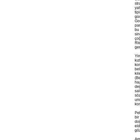
str
yat
tip
güc
God
par
bu 
sin
çoğ
Rie
ger
Yin
kız
kon
bel
kıl
(Be
haz
değ
sal
söz
unu
kon
Pek
bir
doğ
eld
göz
Ama