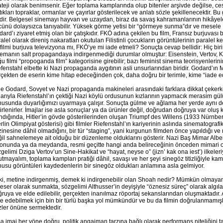
ateji olarak benimsenir. Eğer toplama kamplarında olup bitenler arşivde değilse, ces
tıkları topraklar, ormanlar ve çayırlar gösterilecek ve anlatı sözle şekillenecektir. B
idir. Belgesel sinemayı hayvan ve uzaydan, biraz da savaş kahramanlarının hikâye
ünü dolaysızca tanıyabilir. Yüksek görme yetisi bir “görmeye sunma”dır ve mesele I
ard’ı ziyaret etmiş olan bir çatışkıdır. FKÖ adına çekilen bu film, Fransız burjuvası 
alel olarak direniş nakaratları okutulan Filistinli çocukların görüntülerinin paralel k
filmi burjuva televizyona mı, FKÖ’ye mi iade etmeli? Sonuçta cevap bellidir: Hiç b
emanın salt propagandaya indirgenmediği durumlar olmuştur: Eisenstein, Vertov, K
u filmi “propoganda film” kategorisine girebilir; bazı feminist sinema teorisyenlerini
fenstahl elbette ki Nazi propaganda aygıtının asli unsurlarından biridir. Godard’ın M
çekten de eserin kime hitap edeceğinden çok, daha doğru bir terimle, kime “iade ed
e Godard, Sovyet ve Nazi propaganda makineleri arasındaki farklara dikkat çekerken
larıyla Riefenstahl’ın çektiği Nazi köylü ordusunun kızlarının yapmacık merasim gülü
usunda duyarlığımızı uyarmaya çalışır. Sonuçta gülme ve ağlama her yerde aynı deği
irlenirler. İmajlar ise asla sonuçlar ya da ürünler değil, doğrudan doğruya var oluş k
ındığında, Hitler’in gövde gösterilerinden oluşan Triumpf des Willens (1933 Nürnbe
rlin Olimpiyat gösterisi) gibi filmler Riefenstahl’ın kariyerinin aslında sinematografi
inesine dâhil olmadığını, bir tür “staging”, yani kurgunun filmden önce yapıldığı v
il sahnelemeye ait olduğu bir düzenleme olduklarını gösterir. Nazi Baş Mimar Albert S
onunda ya da meydanda, resmi geçitte hangi anda belireceğinin önceden mimari olara
gelimi Dziga Vertov’un Sine-Hakikat ve “hayat, neyse o” (jizn’ kak ona iest’) ilkeleri
tmayalım, toplama kampları pratiği dâhil, savaşı ve her şeyi sinegöz titizliğiyle kam
usu görüntüleri kaydedenlerin bir sinegöz oldukları anlamına asla gelmiyor.
i, metine indirgenmiş, demek ki indirgenebilir olan Shoah nedir? Mümkün olmayan
 eser olarak sunmakta, sözgelimi Althusser’in deyişiyle “öznesiz süreç” olarak alg
ruya ve elde edilebilir, gerçekten inanılmaz röportaj sekanslarından oluşmaktadır. 
e edebilmek için bin bir türlü başka yol mümkündür ve bu da filmin doğrulanmamışlığın
ler önüne sermektedir.
 imaj her yöne doğru, politik angajman tarzına bağlı olarak performans niteliğini 