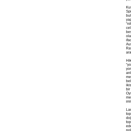
Kuş
Spi
bul
yap
“ni
cel
bes
ola
ifa
Aus
Rav
ara
Hik
“yo
yor
anl
met
bel
iki
bir
Oys
met
iml
Lan
top
doğ
top
ede
pol