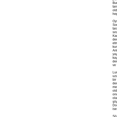
Bun
tan
old
hep
Oy
Son
tar
sır
Kam
den
etm
kur
Anl
yay
ka
der
ve 
Lum
uza
bir
den
mef
old
onu
ola
şöy
Doğ
ise
Söz