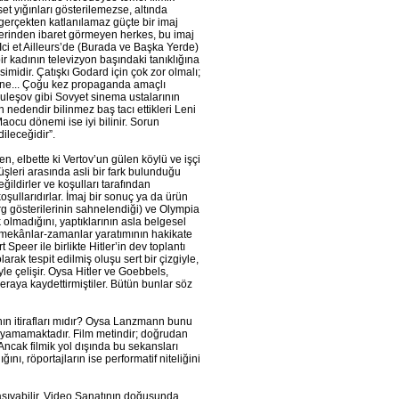
et yığınları gösterilemezse, altında
u gerçekten katlanılamaz güçte bir imaj
lerinden ibaret görmeyen herkes, bu imaj
ci et Ailleurs’de (Burada ve Başka Yerde)
bir kadının televizyon başındaki tanıklığına
esimidir. Çatışkı Godard için çok zor olmalı;
irine... Çoğu kez propaganda amaçlı
uleşov gibi Sovyet sinema ustalarının
n nedendir bilinmez baş tacı ettikleri Leni
aocu dönemi ise iyi bilinir. Sorun
ileceğidir”.
, elbette ki Vertov’un gülen köylü ve işçi
şleri arasında asli bir fark bulunduğu
ldirler ve koşulları tarafından
oşullarıdırlar. İmaj bir sonuç ya da ürün
rg gösterilerinin sahnelendiği) ve Olympia
k olmadığını, yaptıklarının asla belgesel
e mekânlar-zamanlar yaratımının hakikate
peer ile birlikte Hitler’in dev toplantı
k tespit edilmiş oluşu sert bir çizgiyle,
yle çelişir. Oysa Hitler ve Goebbels,
eraya kaydettirmiştiler. Bütün bunlar söz
ın itirafları mıdır? Oysa Lanzmann bunu
ılayamamaktadır. Film metindir; doğrudan
Ancak filmik yol dışında bu sekansları
ı, röportajların ise performatif niteliğini
taşıyabilir. Video Sanatının doğuşunda