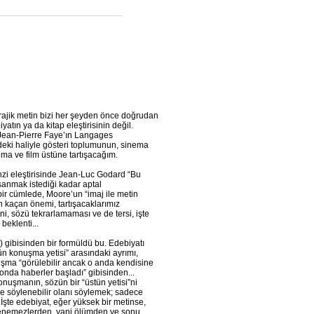
 trajik metin bizi her şeyden önce doğrudan
atın ya da kitap eleştirisinin değil.
kı Jean-Pierre Faye’ın Langages
iye’deki haliyle gösteri toplumunun, sinema
nema ve film üstüne tartışacağım.
zi eleştirisinde Jean-Luc Godard “Bu
sanmak istediği kadar aptal
i bir cümlede, Moore’un “imaj ile metin
n kaçan önemi, tartışacaklarımız
i, sözü tekrarlamaması ve de tersi, işte
beklenti...
gibisinden bir formüldü bu. Edebiyatı
ün konuşma yetisi” arasındaki ayrımı,
şma “görülebilir ancak o anda kendisine
yonda haberler başladı” gibisinden...
onuşmanın, sözün bir “üstün yetisi”ni
e söylenebilir olanı söylemek; sadece
şte edebiyat, eğer yüksek bir metinse,
mlenemezlerden, yani ölümden ve sonu