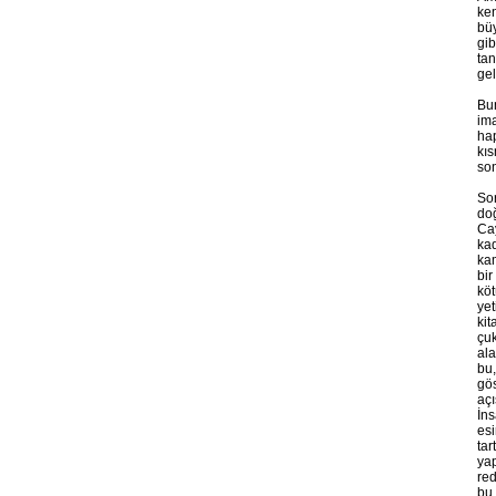
ken
büy
gib
tan
gel
Bun
ima
hap
kıs
son
Sor
doğ
Cay
kad
kam
bir
köt
yet
kit
çuk
ala
bu,
gös
açı
İns
esi
tar
yap
red
bu