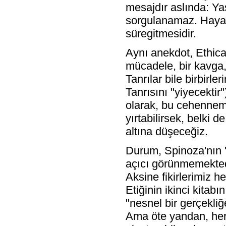
mesajdır aslında: Yaşa
sorgulanamaz. Hayat
süregitmesidir.
Aynı anekdot, Ethica'
mücadele, bir kavga, 
Tanrılar bile birbirl
Tanrısını "yiyecektir"
olarak, bu cehennem
yırtabilirsek, belki 
altına düşeceğiz.
Durum, Spinoza'nın "f
açıcı görünmemektedir 
Aksine fikirlerimiz 
Etiğinin ikinci kitabı
"nesnel bir gerçekliğe
Ama öte yandan, her z