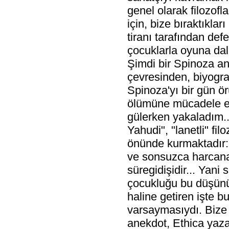
genel olarak filozofl
için, bize bıraktıkla
tiranı tarafından def
çocuklarla oyuna dal
Şimdi bir Spinoza an
çevresinden, biyogra
Spinoza'yı bir gün ör
ölümüne mücadele ett
gülerken yakaladım..
Yahudi", "lanetli" fil
önünde kurmaktadır: 
ve sonsuzca harcanan
süregidişidir... Yani
çocukluğu bu düşünü
haline getiren işte b
varsaymasıydı. Bize b
anekdot, Ethica yaza