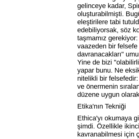
gelinceye kadar, Spin
oluşturabilmişti. Bugü
eleştirilere tabi tut
edebiliyorsak, söz k
taşmamız gerekiyor: S
vaazeden bir felsefe 
davranacakları" umud
Yine de bizi "olabili
yapar bunu. Ne eksik
nitelikli bir felsefed
ve önermenin sırala
düzene uygun olarak 
Etika'nın Tekniği
Ethica'yı okumaya gi
şimdi. Özellikle iki
kavranabilmesi için ç