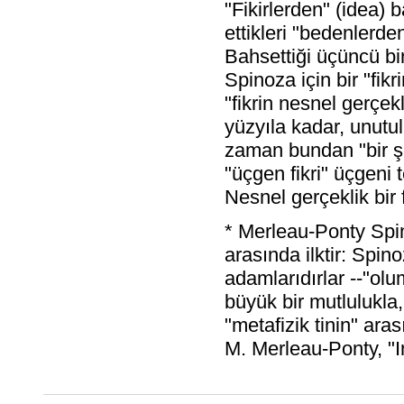
"Fikirlerden" (idea) 
ettikleri "bedenlerde
Bahsettiği üçüncü bi
Spinoza için bir "fik
"fikrin nesnel gerçek
yüzyıla kadar, unutul
zaman bundan "bir şey
"üçgen fikri" üçgeni t
Nesnel gerçeklik bir f
* Merleau-Ponty Spi
arasında ilktir: Spin
adamlarıdırlar --"ol
büyük bir mutlulukla,
"metafizik tinin" ara
M. Merleau-Ponty, "I