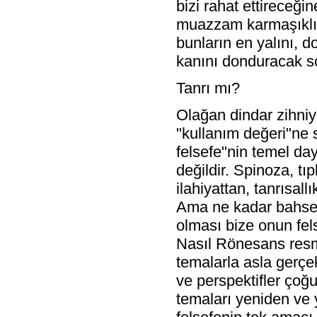
bizi rahat ettireceğ
muazzam karmaşıklığ
bunların en yalını, d
kanını donduracak so
Tanrı mı?
Olağan dindar zihniy
"kullanım değeri"ne s
felsefe"nin temel day
değildir. Spinoza, tı
ilahiyattan, tanrısal
Ama ne kadar bahsede
olması bize onun fels
Nasıl Rönesans resmi
temalarla asla gerçek
ve perspektifler çoğ
temaları yeniden ve 