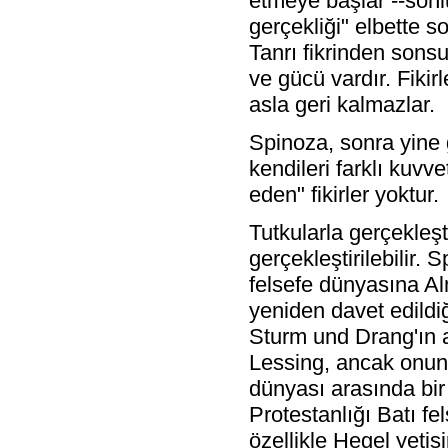
etmeye başlar --sonlu
gerçekliği" elbette s
Tanrı fikrinden sonsu
ve gücü vardır. Fikir
asla geri kalmazlar.
Spinoza, sonra yine
kendileri farklı kuvv
eden" fikirler yoktur.
Tutkularla gerçekleşt
gerçekleştirilebilir
felsefe dünyasına A
yeniden davet edild
Sturm und Drang'ın aş
Lessing, ancak onun f
dünyası arasında bir 
Protestanlığı Batı f
özellikle Hegel yeti