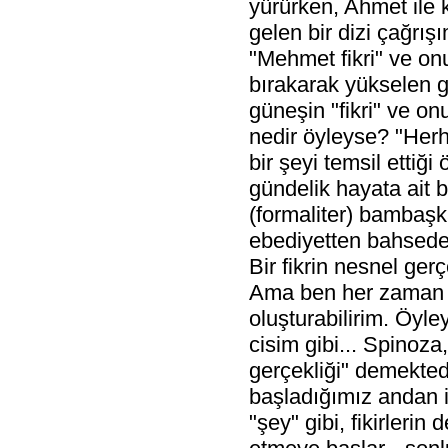
yürürken, Ahmet ile k
gelen bir dizi çağrışı
"Mehmet fikri" ve onu
bırakarak yükselen gü
güneşin "fikri" ve onu
nedir öyleyse? "Herh
bir şeyi temsil ettiği
gündelik hayata ait 
(formaliter) bambaşk
ebediyetten bahsedec
Bir fikrin nesnel ger
Ama ben her zaman bir 
oluşturabilirim. Öyley
cisim gibi... Spinoza,
gerçekliği" demekted
başladığımız andan i
"şey" gibi, fikirleri