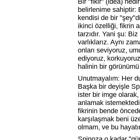
Bir "fikir" (idea) nedi
belirlenime sahiptir: 
kendisi de bir "şey"di
ikinci özelliği, fikri
tarzıdır. Yani şu: Bi
varlıklarız. Aynı zam
onları seviyoruz, umu
ediyoruz, korkuyoruz,
halinin bir görünümü
Unutmayalım: Her duy
Başka bir deyişle Spi
ister bir imge olarak
anlamak istemektedir
fikrinin bende önced
karşılaşmak beni üze
olmam, ve bu hayatın
Spinoza o kadar "gü