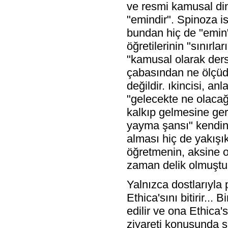
ve resmi kamusal din
"emindir". Spinoza i
bundan hiç de "emin" 
öğretilerinin "sınır
"kamusal olarak ders
çabasından ne ölçüde
değildir. ıkincisi, a
"gelecekte ne olacağ
kalkıp gelmesine gere
yayma şansı" kendine 
alması hiç de yakışı
öğretmenin, aksine o
zaman delik olmuştur
Yalnızca dostlarıyla p
Ethica'sını bitirir...
edilir ve ona Ethica's
ziyareti konusunda s