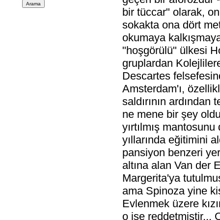
bir tüccar" olarak, o
sokakta ona dört met
okumaya kalkışmayaca
"hoşgörülü" ülkesi H
gruplardan Kolejliler
Descartes felsefesind
Amsterdam'ı, özellikl
saldırının ardından t
ne mene bir şey oldu
yırtılmış mantosunu 
yıllarında eğitimini 
pansiyon benzeri ye
altına alan Van der 
Margerita'ya tutulmu
ama Spinoza yine kiş
Evlenmek üzere kızın
o ise reddetmiştir..