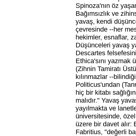
Spinoza'nın öz yaşam
Bağımsızlık ve zihins
yavaş, kendi düşüncel
çevresinde --her mesl
hekimler, esnaflar, z
Düşünceleri yavaş y
Descartes felsefesini 
Ethica'sını yazmak 
(Zihnin Tamiratı Üstü
kılınmazlar --bilindi
Politicus'undan (Tan
hiç bir kitabı sağlığ
malıdır." Yavaş yava
yayılmakta ve lanetl
üniversitesinde, özel
üzere bir davet alır
Fabritius, "değerli 