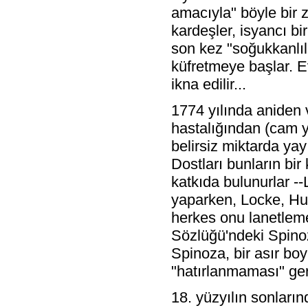
amacıyla" böyle bir z
kardeşler, isyancı b
son kez "soğukkanlıl
küfretmeye başlar. E
ikna edilir...
1774 yılında aniden
hastalığından (cam y
belirsiz miktarda ya
Dostları bunların bi
katkıda bulunurlar --
yaparken, Locke, Hu
herkes onu lanetlemek
Sözlüğü'ndeki Spino
Spinoza, bir asır bo
"hatırlanmaması" ge
18. yüzyılın sonları