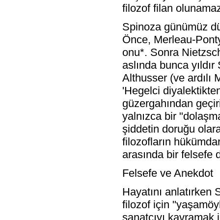
filozof filan olunam
Spinoza günümüz düş
Önce, Merleau-Ponty'n
onu*. Sonra Nietzsch
aslında bunca yıldır
Althusser (ve ardılı
'Hegelci diyalektikte
güzergahından geçirir
yalnızca bir "dolaşma
şiddetin doruğu olar
filozofların hükümdar
arasında bir felsefe d
Felsefe ve Anekdot
Hayatını anlatırken 
filozof için "yaşamö
sanatçıyı kavramak i