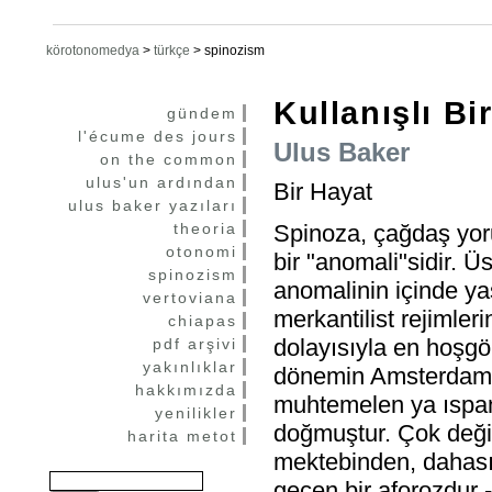
körotonomedya
>
türkçe
>
spinozism
Kullanışlı Bi
gündem
l'écume des jours
Ulus Baker
on the common
ulus'un ardından
Bir Hayat
ulus baker yazıları
theoria
Spinoza, çağdaş yoru
otonomi
bir "anomali"sidir. Üs
spinozism
anomalinin içinde ya
vertoviana
merkantilist rejimleri
chiapas
dolayısıyla en hoşgö
pdf arşivi
yakınlıklar
dönemin Amsterdam'ın
hakkımızda
muhtemelen ya ıspan
yenilikler
doğmuştur. Çok değil 
harita metot
mektebinden, dahası 
geçen bir aforozdur -