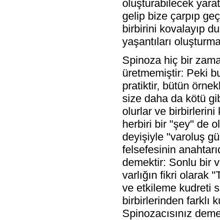
oluşturabilecek yaratı
gelip bize çarpıp geçe
birbirini kovalayıp d
yaşantıları oluşturma
Spinoza hiç bir zam
üretmemiştir: Peki b
pratiktir, bütün örne
size daha da kötü gib
olurlar ve birbirlerin
herbiri bir "şey" de 
deyişiyle "varoluş 
felsefesinin anahtarı
demektir: Sonlu bir va
varlığın fikri olarak
ve etkileme kudreti s
birbirlerinden farklı 
Spinozacısınız demek