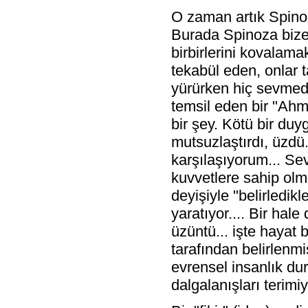
O zaman artık Spinoza
Burada Spinoza bize b
birbirlerini kovalama
tekabül eden, onlar t
yürürken hiç sevmedi
temsil eden bir "Ahm
bir şey. Kötü bir duy
mutsuzlaştırdı, üzdü.
karşılaşıyorum... Sev
kuvvetlere sahip olm
deyişiyle "belirledikl
yaratıyor.... Bir ha
üzüntü... işte hayat 
tarafından belirlenmiş
evrensel insanlık du
dalgalanışları terimiy