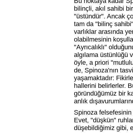
Bu noktaya kadar Spi
bilinçli, akıl sahibi 
"üstündür". Ancak ç
tam da "bilinç sahibi
varlıklar arasında y
olabilmesinin koşullar
"Ayrıcalıklı" olduğu
algılama üstünlüğü ve
öyle, a priori "mutlu
de, Spinoza'nın tasv
yaşamaktadır: Fikirle
hallerini belirlerler.
göründüğümüz bir kad
anlık dışavurumların
Spinoza felsefesinin
Evet, "düşkün" ruhla
düşebildiğimiz gibi, 