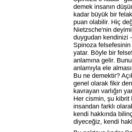
demek insanın düşün
kadar büyük bir felake
puan olabilir. Hiç değ
Nietzsche'nin deyimiy
duygudan kendinizi -
Spinoza felsefesinin
yatar. Böyle bir fe
anlamına gelir. Bunu
anlamıyla ele almasıd
Bu ne demektir? Açı
genel olarak fikir den
kavrayan varlığın yan
Her cismin, şu kibrit 
insandan farklı olara
kendi hakkında bilinç
diyeceğiz, kendi hakkı