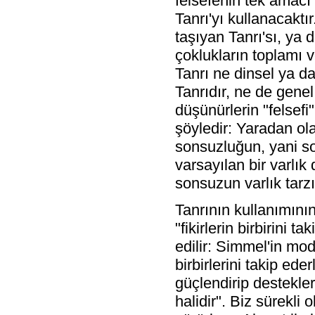
felsefenin tek amacı 
Tanrı'yı kullanacaktı
taşıyan Tanrı'sı, ya 
çoklukların toplamı v
Tanrı ne dinsel ya d
Tanrıdır, ne de genel
düşünürlerin "felsefi"
şöyledir: Yaradan ol
sonsuzluğun, yani so
varsayılan bir varlık 
sonsuzun varlık tarzı.
Tanrının kullanımının
"fikirlerin birbirini
edilir: Simmel'in mod
birbirlerini takip ede
güçlendirip destekler
halidir". Biz sürekli