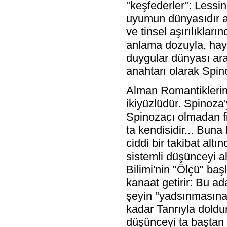
"keşfederler": Lessin
uyumun dünyasıdır a
ve tinsel aşırılıklar
anlama dozuyla, hayra
duygular dünyası ara
anahtarı olarak Spino
Alman Romantiklerini
ikiyüzlüdür. Spinoza'
Spinozacı olmadan fi
ta kendisidir... Bun
ciddi bir takibat altı
sistemli düşünceyi al
Bilimi'nin "Ölçü" baş
kanaat getirir: Bu ad
şeyin "yadsınmasına
kadar Tanrıyla doldur
düşünceyi ta baştan