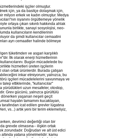
zmetlerindeki işçiler olmuştur.
mek için, ya da basitçe dolaşmak için,
 bir milyon erkek ve kadın olmuştur. Medya
anıcıları"nın isyanını örgütlemeye yönelik
iyle ortaya çıkan sıkıntı hakkında ahlak
ununla birlikte, sanayi sosyolojisi, neo-
oplumda kullanıcıların kendilerinin
 oluyor da şimdi kullanıcılar cemaatini
nları ayrı cemaatler halinde bölmeye
ilgen tüketimden ve asgari karşılıklı
"dir. İlk olarak enerji hizmetlerinin
i kullanıcılarını. Bugün mücadelede bu
birlikte hizmetleri üreten işçilerin
 olan ortak ürünlerdir. Burada çatışan
labileceğini inkar etmiyorum; yalnızca, bu
ktörü işçileri mücadelelerini savunmaya ve
alep ettiklerinde, "kullanıcılar"
da yürüdükleri uzun mesafeler, otostop,
ir. Grev gücünü, yalnızca gürültülü
i dönerken yaşanan neşeli geçit
toplumsal hayatın tamamını kucaklayan,
 tarafından icat edilen grevler lügatına
i, vs...) artık yeni bir terim eklemeliyiz,
rken, devrimci değerliği olan bir
nda grevde olmasına-- ilişkin ortak
ek zorundadır. Doğrudan ve alt üst edici
n altında yatana yönelmelidir: kamu