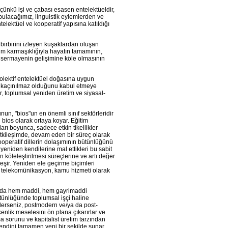
, çünkü işi ve çabası esasen entelektüeldir,
 bulacağımız, linguistik eylemlerden ve
ntelektüel ve kooperatif yapısına katıldığı
e birbirini izleyen kuşaklardan oluşan
tüm karmaşıklığıyla hayatın tamamının,
n sermayenin gelişimine köle olmasının
kolektif entelektüel doğasına uygun
n kaçınılmaz olduğunu kabul etmeye
er, toplumsal yeniden üretim ve siyasal-
un, "bios"un en önemli sınıf sektörleridir
bios olarak ortaya koyar. Eğitim
rı boyunca, sadece etkin tikellikler
etkileşimde, devam eden bir süreç olarak
operatif dillerin dolaşımının bütünlüğünü
eniden kendilerine mal ettikleri bu sabit
n köleleştirilmesi süreçlerine ve artı değer
eşir. Yeniden ele geçirme biçimleri
 telekomünikasyon, kamu hizmeti olarak
urada hem maddi, hem gayrimaddi
bütünlüğünde toplumsal işçi haline
ederseniz, postmodern ve/ya da post-
kenlik meselesini ön plana çıkarırlar ve
a sorunu ve kapitalist üretim tarzından
ndini tamamen yeni bir şekilde sunar.