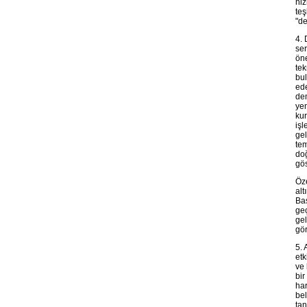
hiz
teş
"de
4. 
ser
öne
tek
bul
ede
dem
yen
kur
işl
gel
tem
doğ
gös
Öze
alt
Baş
geç
gel
gör
5. 
etk
ve 
bir
har
bel
tan