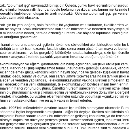
ak, "toplumsal işçi" gayrimaddi bir işçidir. Öyledir, çünkü hayli eğitimli bir unsurdur
kü etkinliği kooperatiftir. Bundan böyle toplumun ve iktidar yapılarının merkezinde
peratif etkinliklerden oluşan bir üretim olacaktır. Öyleyse toplumsal işçi, işin yeni e
üde gayrimaddi olacaktır.
ak işin bu yeni doğası, hala "bios"tur, ihtiyaçlardan ve tutkulardan, tikelliklerden v
ün bir hayattır. Aralık mücadelesine katılanlar, mücadele ve hedefleri dolayımıyla, 
 mücadelenin hedefi, hem de öznelliğin üretimi --ve böylece toplumsal işbirliğini
di olduğunu gösterdiler.
hangi bir durumda, grevci işçilerin hükümete söyledikleri gibi, birleşik emeğin bu 
gürlüğü tanımak istemezseniz, kısa bir süre sonra onun gücünü tanımaya ve bunu
bur bırakılırsınız --ve bu gerçekliği bütünüyle hesaba katmadıkça, sizin için ücretl
onomik anayasa üzerinde pazarlık yapmanın imkansız olduğunu görürsünüz!
ekomünikasyon ve eğitim, gayrimaddiliğin bakış açısından, karşılıklı etkileşen kamun
urada Marx'ın gelişmiş kapitalizmde temel unsur olarak gördüğü Genel Akıl, kendini 
eçlerinde emek gücü, kendisini kişinin hayatı boyunca ve gelecek kuşakların hayatla
sındaki değil, bunlar ve dünya, onu saran Umwelt [çevre] arasındaki tam karşılıklı 
a eder ve yeniden yapılandırır. Telekomünikasyonun yakında üretken simgelerin, ko
sil edecek olması verili olduğundan, telekomünikasyon böylece insan beyinlerinin y
mayenin harici yönünü oluşturur. Öznelliğin üretim süreçlerinin, üretken öznellikleri
ının oluşturulmasına karşı çıkması, eğitim ve telekomünikasyon dolayımıyla gerçekl
erindeki mücadele, bu yüzden eklemlenmeler üstünde yoğunlaşır --çünkü eğitim ve
timin en yüksek noktasını ve en açık yapısını temsil ederler.
Aralık 1995'teki mücadeleler, devrimci kuram için müthiş bir meydan okumadır. B
törlerdeki işçiler hegemonik olmuşlardır --diğer bir deyişle, üretken niteliklerinin 
mişlerdir. Bunun sonucu olarak bu mücadeleler, gelişmiş kapitalizm, ya da tercih 
üstriyel kapitalizm düzeyine yerleşmişlerdir. Hizmet sektörü işçileri, toplumsal üret
un gelişmesine karşı çelişkileri göz önüne sererler. Kapitalist kumandadan kurtulm
ürleşme sorunu, burada yeni biçimlerde sunulur. Çünkü burada sınıf mücadelesi ke