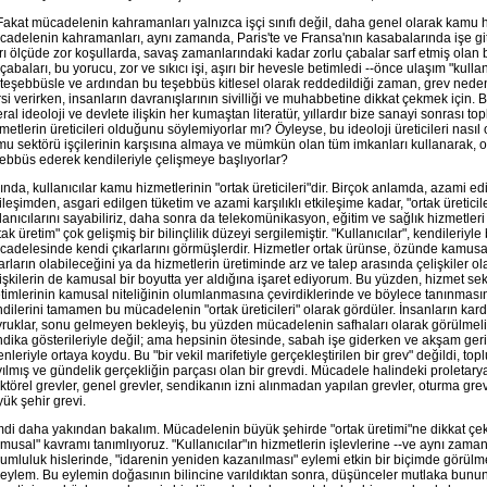
Fakat mücadelenin kahramanları yalnızca işçi sınıfı değil, daha genel olarak kamu hi
adelenin kahramanları, aynı zamanda, Paris'te ve Fransa'nın kasabalarında işe git
rı ölçüde zor koşullarda, savaş zamanlarındaki kadar zorlu çabalar sarf etmiş olan
çabaları, bu yorucu, zor ve sıkıcı işi, aşırı bir hevesle betimledi --önce ulaşım "kull
 teşebbüsle ve ardından bu teşebbüs kitlesel olarak reddedildiği zaman, grev neden
si verirken, insanların davranışlarının sivilliği ve muhabbetine dikkat çekmek için. B
eral ideoloji ve devlete ilişkin her kumaştan literatür, yıllardır bize sanayi sonrası t
metlerin üreticileri olduğunu söylemiyorlar mı? Öyleyse, bu ideoloji üreticileri nasıl
u sektörü işçilerinin karşısına almaya ve mümkün olan tüm imkanları kullanarak, o
ebbüs ederek kendileriyle çelişmeye başlıyorlar?
ında, kullanıcılar kamu hizmetlerinin "ortak üreticileri"dir. Birçok anlamda, azami ed
ileşimden, asgari edilgen tüketim ve azami karşılıklı etkileşime kadar, "ortak üreticiler
lanıcılarını sayabiliriz, daha sonra da telekomünikasyon, eğitim ve sağlık hizmetler
tak üretim" çok gelişmiş bir bilinçlilik düzeyi sergilemiştir. "Kullanıcılar", kendileriyle 
adelesinde kendi çıkarlarını görmüşlerdir. Hizmetler ortak ürünse, özünde kamusal
arların olabileceğini ya da hizmetlerin üretiminde arz ve talep arasında çelişkiler o
işkilerin de kamusal bir boyutta yer aldığına işaret ediyorum. Bu yüzden, hizmet se
timlerinin kamusal niteliğinin olumlanmasına çevirdiklerinde ve böylece tanınmasını t
dilerini tamamen bu mücadelenin "ortak üreticileri" olarak gördüler. İnsanların kar
ruklar, sonu gelmeyen bekleyiş, bu yüzden mücadelenin safhaları olarak görülmelid
dika gösterileriyle değil; ama hepsinin ötesinde, sabah işe giderken ve akşam ger
enleriyle ortaya koydu. Bu "bir vekil marifetiyle gerçekleştirilen bir grev" değildi, 
ılmış ve gündelik gerçekliğin parçası olan bir grevdi. Mücadele halindeki proletarya
ktörel grevler, genel grevler, sendikanın izni alınmadan yapılan grevler, oturma grevler
ük şehir grevi.
di daha yakından bakalım. Mücadelenin büyük şehirde "ortak üretimi"ne dikkat çeke
musal" kavramı tanımlıyoruz. "Kullanıcılar"ın hizmetlerin işlevlerine --ve aynı zama
umluluk hislerinde, "idarenin yeniden kazanılması" eylemi etkin bir biçimde görülm
 eylem. Bu eylemin doğasının bilincine varıldıktan sonra, düşünceler mutlaka bunu