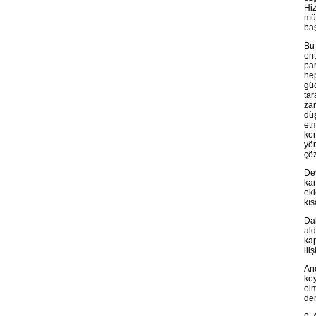
Hiz
müc
baş
Bu 
ent
par
hep
güc
tar
zam
düş
et
ko
yön
çö
Dev
kar
ekl
kıs
Dah
ald
kap
ili
Anc
koy
olm
dem