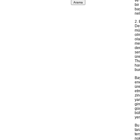
ve
bir
ba
nel
2. 
Dem
müc
olm
ola
met
dem
ser
üre
Tha
hav
bun
Bay
ene
üre
etm
zin
yar
gir
güç
büt
yen
Bu 
tar
ter
nok