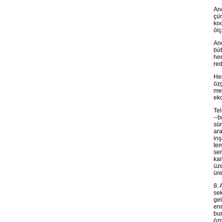
Anc
çün
koo
ölç
Anc
büt
hem
red
Her
öz
mec
ek
Tel
--b
sür
ara
inş
tem
ser
kar
üz
üre
8. 
sek
gel
end
bun
özg