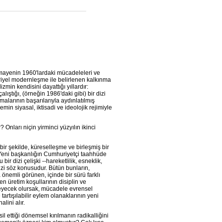
sermayenin 1960'lardaki mücadeleleri ve
triyel modernleşme ile belirlenen kalkınma
in kendisini dayattığı yıllardır:
ıştığı, (örneğin 1986'daki gibi) bir dizi
amalarının başarılarıyla aydınlatılmış
min siyasal, iktisadi ve ideolojik rejimiyle
Onları niçin yirminci yüzyılın ikinci
bir şekilde, küreselleşme ve birleşmiş bir
r. Yeni başkanlığın Cumhuriyetçi taahhüde
 dizi çelişki --hareketlilik, esneklik,
izi söz konusudur. Bütün bunların,
nemli görünen, içinde bir sürü farklı
n üretim koşullarının disiplin ve
etleyecek olursak, mücadele evrensel
 tartışılabilir eylem olanaklarının yeni
lini alır.
l ettiği dönemsel kırılmanın radikalliğini