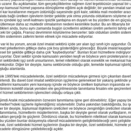
 uzanır. Bu açıklamalar, tüm gerçekçiliklerine rağmen özel teşebbüsün yapısal bir
ıyı kamusal hizmet yapısına dönüştürme eğilimi açık değildir; bir yandan imalat sa
l kar kurallarının meşum üstünlüğü sayesinde gizli kalır, sıklıkla mali modeller arac
lata bağlı üretken işlevlerin binbir şekilde yok olma yolunda olduklarını söyleme a
nı içindeki işçi sınıfı katmanı işsizlik şantajına en duyarlı ve bu yüzden de en güçs
ütlemeye daha az muktedir olmalarının nedeni kesinlikle budur. Bu an itibarıyla b
dikleri anda, bunu aynı zamanda bugün ücretlerini aldıkları üretim yerlerini tahrip 
eki bir çağda, Fransız devriminin köylülerine benzerler: tabi oldukları üretim sistemi
tim sisteminin zaferini temin etmek için mücadele ediyorlar.
var ki bu yorum, ancak özel imalat sektörü içide yer alan işçi sınıfı için uygundur. 
met şirketlerinin gittikçe daha çok boy gösterdiğini göreceğiz. Büyük imalat kaygılar
lesel bir şekilde gittikçe daha çok "kaybediyorlar". Bunları ticari hizmetlere indirgi
uyorlar. Özel sektör içinde kamusalın yeniden keşfi ve böylece yeni proleteryanı
l sektördeki işçi sınıfı unsurlarının, temel nitelikleri olarak esneklik ve mekansal ha
kündür. Diğer bir deyişle, kamu sektöründe olduğu gibi, temelde toplumsal işbirli
ştuğu alanlarda.
lık 1995'teki mücadelelerde, özel sektörün mücadeleye girmesi için çıkarılan dave
irlendi. Bu davet özel imalat sektörünün işçilerine geleneksel bir yakarış şeklinde
dilerini kamusalın yeni kavrayışı içinde ve böylece üretken toplumun inşasında ve
timinin kolektif olarak yeniden ele geçirilmesinde tanımlama fırsatını ele geçirenlerin,
l hizmet sektörlerinin işlemcileri olduğu ortaya çıktı.
Şimdi Aralık mücadelesinin öznesini tanımlama işine geri dönebiliriz. Eğer yapay b
metleri"ndeki işçilerle ilgilendiğimiz söylenebilir. Daha yakından bakıldığında, bu işçil
er bir deyişle, toplumsal ilişkilerin üreticileri ve böylece zenginliğin üreticileri ol
tanımlama, hizmetlerin müşterilerinin, başka bir deyişle genel olarak yurttaşların, 
ukları gerçeği ile güçlenir. Dördüncü olarak, bu hizmetlerin niteliksel olarak kamus
bu yüzden bunlar dolayımıyla ofansif mücadelelerin geliştirilebileceği yeni çelişkilerin
rak, özel sektördeki hizmet işçilerinin (başka bir deyişle, özel sektördeki, hizmete 
adele döngüsüne çekilebileceği açıktır.