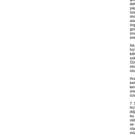
dek
yap
öze
ima
ala
örg
gir
önc
üre
Ne 
hiz
kit
sok
Öze
müm
olu
Ara
bel
ken
üre
öze
7. 
hiz
diğ
bu 
old
ve 
ola
müc