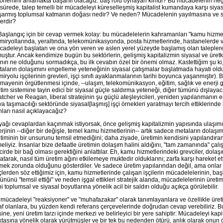
 önemini anlamakta başarılı olacağız: baş rolü oynayan kimdi? Bu mücadelenin he
 sürede, talep temelli bir mücadeleyi küreselleşmiş kapitalist kumandaya karşı siy
şarmış toplumsal katmanın doğası nedir? Ve neden? Mücadelenin yayılmasına ve s
erdir?
Başlangıç için bir cevap vermek kolay: bu mücadelelerin kahramanları "kamu hizmetl
iryollarında, yeraltında, telekomünikasyonda, posta hizmetlerinde, hastanelerde v
adeleyi başlatan ve ona yön veren ve aslen yerel yüzeyde başlamış olan taleplere 
uştur. Ancak kendimize bugün bu sektörlerin, gelişmiş kapitalizmin siyasal ve üretken
nın ne olduğunu sormadıkça, bu ilk cevabın özel bir önemi olmaz. Kastettiğim şu ki, 
aların dolaşımını engelleme yeteneğinin siyasal çatışmalar başlatmada hayati old
iryolu işçilerinin grevleri, işçi sınıfı ayaklanmalarının tarihi boyunca yaşanmıştır). 
mayenin örgütlenmesi içinde, --ulaşım, telekomünikasyon, eğitim, sağlık ve enerji gi
tim sistemine tayin edici bir siyasal güçle saldırma yeteneği, diğer tümünü dışlayaca
tcher ve Reagan, liberal stratejinin şu güçlü ateşleyicileri, yeniden yapılanmanın 
a taşımacılığı sektöründe siyasal[laşmış] işçi örnekleri yaratmayı tercih ettiklerind
ları nasıl açıklayacağız?
ağı cevaplardan kaçınmak istiyorsak, önce gelişmiş kapitalizmin yapısında ulaşım
rjinin --diğer bir değişle, temel kamu hizmetlerinin-- artık sadece metaların dolaşım
timinin bir unsurunu temsil etmediğini; daha ziyade, üretimin kendisini yapılandıran 
eliyiz. İnsanlar bize defaatle üretimin dolaşım halini aldığını, "tam zamanında" çalı
cirde bir bağ olması gerektiğini anlattılar. Eh, kamu hizmetlerindeki grevciler, dolaşı
atarak, nasıl tüm üretim ağını etkilemeye muktedir olduklarını; zarfa karşı hareket e
mek zorunda olduğunu gösterdiler. Ve sadece üretim yapılarından değil, ama onlar 
lerden söz ettiğimiz için, kamu hizmetlerinde çalışan işçilerin mücadelelerinin, baş
ününü "temsil ettiği" ve neden işgal ettikleri stratejik alanda, mücadelelerinin üre
i toplumsal ve siyasal boyutlarına yönelik acil bir saldırı olduğu açıkça görülebilir.
mücadeleyi "reaksiyoner" ve "muhafazakar" olarak tanımlayanlara ve özellikle üre
af olanlara, bu yüzden kendi referans çerçevelerinde doğrudan cevap verebiliriz. 
sine, yeni üretim tarzı içinde merkezi ve belirleyici bir yere sahiptir: Mücadeleyi kapi
tasına yönelik olarak yürütmüşler ve bir tek bu nedenden ötürü, anlık olarak onun ö