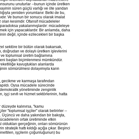
 unsurunu unuturlar --bunun içinde üretken
nayinin süren güçlü varlığı ve öte yandan
ılığıyla yeniden yorumlanır. Belki de bu,
nıdır. Ve bunun bir sonucu olarak imalat
üz olan kesimdir. Ofansif mücadeleler
ir paradoksa yakalanmışlardır: mücadeleye
etmek için yapacaklardır. Bir anlamda, daha
nin değil, içinde ezilecekleri bir başka
Özel sektöre bir bütün olarak bakarsak,
ı, doğrudan ve dolaylı üretken işlevlerini
yor ve toplumsal üretim bağlamına
n yeni baştan biçimlenmesi mümkündür.
reketliliğe kavuştukları alanlarda
ğinin sömürülmesi dolayımıyla karın
t, gecikme ve karmaşa tarafından
 yapıldı. Oysa mücadele sürecinde
 demokratik yönetiminde zenginlik
 işçi sınıfı ve hizmet sektörlerinin, hatta
ir düzeyde kalınırsa, "kamu
er "toplumsal işçiler" olarak belirirler --
arak. Üçüncü ve daha yakından bir bakışta,
mücadelenin ortak üretiminde etkin
al oldukları gerçeğinin, onları sömürünün
 stratejik hattı kıldığı açığa çıkar. Beşinci
yöneltilen, işçilerin çoğunluğunun) bu