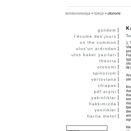
körotonomedya
>
türkçe
>
otonomi
K
gündem
To
l'écume des jours
on the common
1. 
Vie
ulus'un ardından
pro
ulus baker yazıları
Fra
işç
theoria
ols
otonomi
ilk
spinozism
Ara
vertoviana
yar
chiapas
İns
Avr
pdf arşivi
iha
yakınlıklar
eme
müc
hakkımızda
tal
yenilikler
den
anl
harita metot
eşi
Ne 