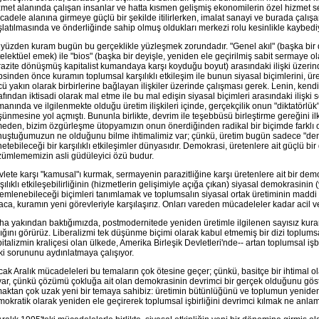
met alanında çalışan insanlar ve hatta kısmen gelişmiş ekonomilerin özel hizmet sek
adele alanına girmeye güçlü bir şekilde itilirlerken, imalat sanayi ve burada çalışan
latılmasında ve önderliğinde sahip olmuş oldukları merkezi rolu kesinlikle kaybediy
yüzden kuram bugün bu gerçeklikle yüzleşmek zorundadır. "Genel akıl" (başka bir
elektüel emek) ile "bios" (başka bir deyişle, yeniden ele geçirilmiş sabit sermaye 
azite dönüşmüş kapitalist kumandaya karşı koyduğu boyut) arasındaki ilişki üzerin
sinden önce kuramın toplumsal karşılıklı etkileşim ile bunun siyasal biçimlerini, üre
ü yakın olarak birbirlerine bağlayan ilişkiler üzerinde çalışması gerek. Lenin, ken
afından iktisadi olarak mal etme ile bu mal edişin siyasal biçimleri arasındaki iliş
anında ve ilgilenmekte olduğu üretim ilişkileri içinde, gerçekçilik onun "diktatörlü
ünmesine yol açmıştı. Bununla birlikte, devrim ile teşebbüsü birleştirme gereğini il
meden, bizim özgürleşme ütopyamızın onun önerdiğinden radikal bir biçimde farkl
nuştuğumuzun ne olduğunu bilme ihtimalimiz var; çünkü, üretim bugün sadece "dem
etebileceği bir karşılıklı etkileşimler dünyasıdır. Demokrasi, üretenlere ait güçlü b
zümlememizin asli güdüleyici özü budur.
lete karşı "kamusal"ı kurmak, sermayenin parazitliğine karşı üretenlere ait bir dem
şılıklı etkileşebilirliğinin (hizmetlerin gelişimiyle açığa çıkan) siyasal demokrasinin 
emlenebileceği biçimleri tanımlamak ve toplumsalın siyasal ortak üretiminin maddi
aca, kuramın yeni görevleriyle karşılaşırız. Onları vareden mücadeleler kadar acil ve
a yakından baktığımızda, postmodernitede yeniden üretimle ilgilenen sayısız kuram
ığını görürüz. Liberalizmi tek düşünme biçimi olarak kabul etmemiş bir dizi toplumsal
italizmin kraliçesi olan ülkede, Amerika Birleşik Devletleri'nde-- artan toplumsal işb
şki sorununu aydınlatmaya çalışıyor.
ak Aralık mücadeleleri bu temaların çok ötesine geçer; çünkü, basitçe bir ihtimal ola
ar, çünkü çözümü çokluğa ait olan demokrasinin devrimci bir gerçek olduğunu göst
aktan çok uzak yeni bir temaya sahibiz: üretimin bütünlüğünü ve toplumun yeniden
okratik olarak yeniden ele geçirerek toplumsal işbirliğini devrimci kılmak ne anl