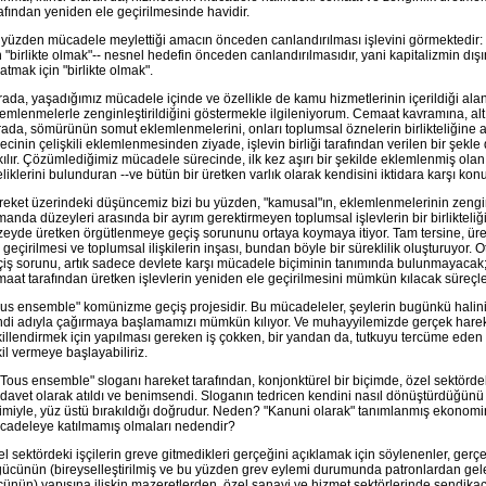
afından yeniden ele geçirilmesinde havidir.
yüzden mücadele meylettiği amacın önceden canlandırılması işlevini görmektedir:
n "birlikte olmak"-- nesnel hedefin önceden canlandırılmasıdır, yani kapitalizmin dış
atmak için "birlikte olmak".
ada, yaşadığımız mücadele içinde ve özellikle de kamu hizmetlerinin içerildiği al
emlenmelerle zenginleştirildiğini göstermekle ilgileniyorum. Cemaat kavramına, alt ü
ada, sömürünün somut eklemlenmelerini, onları toplumsal öznelerin birlikteliğine a
ecinin çelişkili eklemlenmesinden ziyade, işlevin birliği tarafından verilen bir şekl
ılır. Çözümlediğimiz mücadele sürecinde, ilk kez aşırı bir şekilde eklemlenmiş olan b
eliklerini bulunduran --ve bütün bir üretken varlık olarak kendisini iktidara karşı k
eket üzerindeki düşüncemiz bizi bu yüzden, "kamusal"ın, eklemlenmelerinin zenginl
anda düzeyleri arasında bir ayrım gerektirmeyen toplumsal işlevlerin bir birliktel
eyde üretken örgütlenmeye geçiş sorununu ortaya koymaya itiyor. Tam tersine, ür
 geçirilmesi ve toplumsal ilişkilerin inşası, bundan böyle bir süreklilik oluşturuy
iş sorunu, artık sadece devlete karşı mücadele biçiminin tanımında bulunmayacak
aat tarafından üretken işlevlerin yeniden ele geçirilmesini mümkün kılacak süreçl
ous ensemble" komünizme geçiş projesidir. Bu mücadeleler, şeylerin bugünkü hali
di adıyla çağırmaya başlamamızı mümkün kılıyor. Ve muhayyilemizde gerçek hareket
illendirmek için yapılması gereken iş çokken, bir yandan da, tutkuyu tercüme eden i
il vermeye başlayabiliriz.
"Tous ensemble" sloganı hareket tarafından, konjonktürel bir biçimde, özel sektördeki
 davet olarak atıldı ve benimsendi. Sloganın tedricen kendini nasıl dönüştürdüğünü gö
imiyle, yüz üstü bırakıldığı doğrudur. Neden? "Kanuni olarak" tanımlanmış ekonomi
cadeleye katılmamış olmaları nedendir?
l sektördeki işçilerin greve gitmedikleri gerçeğini açıklamak için söylenenler, gerçek
gücünün (bireyselleştirilmiş ve bu yüzden grev eylemi durumunda patronlardan gele
ünün) yapısına ilişkin mazeretlerden, özel sanayi ve hizmet sektörlerinde sendika