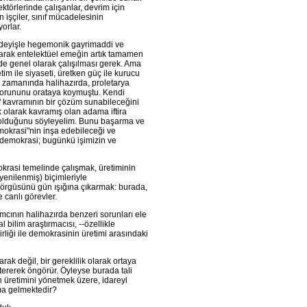
törlerinde çalışanlar, devrim için
 işçiler, sınıf mücadelesinin
orlar.
 deyişle hegemonik gayrimaddi ve
olarak entelektüel emeğin artık tamamen
de genel olarak çalışılması gerek. Ama
tim ile siyaseti, üretken güç ile kurucu
di zamanında halihazırda, proletarya
ki sorununu orataya koymuştu. Kendi
k" kavramının bir çözüm sunabileceğini
k olarak kavramış olan adama iftira
ı olduğunu söyleyelim. Bunu başarma ve
okrasi"nin inşa edebileceği ve
ir demokrasi; bugünkü işimizin ve
okrasi temelinde çalışmak, üretiminin
(yenilenmiş) biçimleriyle
 örgüsünü gün ışığına çıkarmak: burada,
 canlı görevler.
cının halihazırda benzeri sorunları ele
 bilim araştırmacısı, --özellikle
irliği ile demokrasinin üretimi arasındaki
rak değil, bir gereklilik olarak ortaya
ererek öngörür. Öyleyse burada tali
 üretimini yönetmek üzere, idareyi
ama gelmektedir?