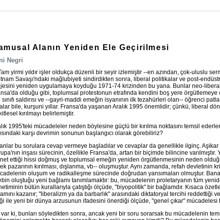
amusal Alanın Yeniden Ele Geçirilmesi
ni Negri
Tam yirmi yıldır işler oldukça düzenli bir seyir izlemiştir --en azından, çok-uluslu 
tnam Savaşı'ndaki mağlubiyeti sindirdikten sonra, liberal politikalar ve post-endüs
jesini yeniden uygulamaya koyduğu 1971-74 krizinden bu yana. Bunlar neo-liberalizm
nsa'da olduğu gibi, toplumsal protestonun etrafında kendini boş yere örgütlemeye çal
i sınıfı saldırısı ve --gayri-maddi emeğin isyanının ilk tezahürleri olan-- öğrenci patl
alar bile, kurşuni yıllar. Fransa'da yaşanan Aralık 1995 önemlidir; çünkü, liberal döne
 kitlesel kırılmayı belirlemiştir.
lık 1995'teki mücadeleler neden böylesine güçlü bir kırılma noktasını temsil ederler? 
ısındaki karşı devrimin sonunun başlangıcı olarak görebiliriz?
anlar bu sorulara cevap vermeye başladılar ve cevaplar da genellikle ilginç. Aşikar 
upa'nın inşası sürecinin, özellikle Fransa'da, artan bir biçimde bilincine varılmıştı
net ettiği hissi doğmuş ve toplumsal emeğin yeniden örgütlenmesinin neden olduğu bir
k pazarının kırılması, dışlanma, vb-- oluşmuştur. Aynı zamanda, refah devletinin kr
adelenin oluşum ve radikalleşme sürecinde doğrudan yansımaları olmuştur. Bana ö
ebin oluştuğu yeni bağlamı tanımlamaktır: bu, mücadelenin proletaryanın tüm yenide
etiminin bütün kurallarıyla çatıştığı ölçüde, "biyopolitik" bir bağlamdır. Kısaca öz
amını kazanır; "liberalizm ya da barbarlık" arasındaki diktatoryal tercihi reddettiği ve
ği ile yeni bir dünya arzusunun ifadesini önerdiği ölçüde, "genel çıkar" mücadelesi ha
var ki, bunları söyledikten sonra, ancak yeni bir soru sorarsak bu mücadelenin temsi