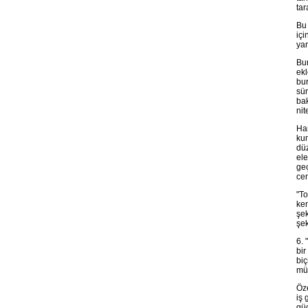
tar
Bu 
içi
yar
Bur
ekl
bur
sür
bak
nit
Har
kum
düz
ele
geç
cem
"T
ken
şek
şek
6. 
bir
biç
mü
Öze
iş 
güc