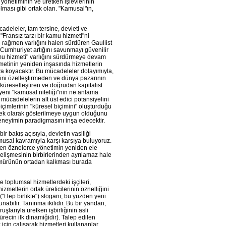
yönetiminin ve üretken işlevlerinin
lması gibi ortak olan. "Kamusal"ın,
adeleler, tam tersine, devleti ve
"Fransız tarzı bir kamu hizmeti"ni
e rağmen varlığını halen sürdüren Gaullist
Cumhuriyet artığını savunmayı güvenilir
amu hizmeti" varlığını sürdürmeye devam
metinin yeniden inşasında hizmetlerin
aya koyacaktır. Bu mücadeleler dolayımıyla,
rini özelleştirmeden ve dünya pazarının
üreselleştiren ve doğrudan kapitalist
 yeni "kamusal niteliği"nin ne anlama
 mücadelelerin alt üst edici potansiyelini
içimlerinin "küresel biçimini" oluşturduğu
rnek olarak gösterilmeye uygun olduğunu
eneyimin paradigmasını inşa edecektir.
r bakış açısıyla, devletin vasiliği
kamusal kavramıyla karşı karşıya buluyoruz.
etken öznelerce yönetimin yeniden ele
elişmesinin birbirlerinden ayrılamaz hale
 Sömürünün ortadan kalkması burada
e toplumsal hizmetlerdeki işçileri,
zmetlerin ortak üreticilerinin öznelliğini
("Hep birlikte") sloganı, bu yüzden yeni
bilir. Tanınma ikilidir. Bu bir yandan,
larıyla üretken işbirliğinin asli
ürecin ilk dinamiğidir). Talep edilen
için çalışarak hizmetleri kullananlar