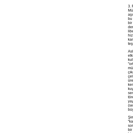
3. 
Müc
aşı
bu 
bir
der
lib
hiz
kam
teş
Asl
etk
kul
"or
müc
çık
çel
üre
ken
kuy
sen
tör
yay
(se
büy
Şim
"ka
sor
bir