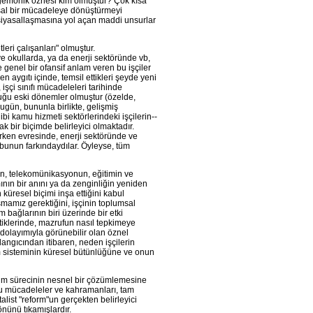
gemonik öznesi kim olmuştur? Çok kısa
asal bir mücadeleye dönüştürmeyi
iyasallaşmasına yol açan maddi unsurlar
eri çalışanları" olmuştur.
e okullarda, ya da enerji sektöründe vb,
genel bir ofansif anlam veren bu işçiler
 aygıtı içinde, temsil ettikleri şeyde yeni
işçi sınıfı mücadeleleri tarihinde
uğu eski dönemler olmuştur (özelde,
Bugün, bununla birlikte, gelişmiş
bi kamu hizmeti sektörlerindeki işçilerin--
k bir biçimde belirleyici olmaktadır.
erken evresinde, enerji sektöründe ve
e bunun farkındaydılar. Öyleyse, tüm
ın, telekomünikasyonun, eğitimin ve
ının bir anını ya da zenginliğin yeniden
küresel biçimi inşa ettiğini kabul
şmamız gerektiğini, işçinin toplumsal
m bağlarının biri üzerinde bir etki
ttiklerinde, mazrufun nasıl tepkimeye
dolayımıyla görünebilir olan öznel
langıcından itibaren, neden işçilerin
tim sisteminin küresel bütünlüğüne ve onun
tim sürecinin nesnel bir çözümlemesine
Bu mücadeleler ve kahramanları, tam
talist "reform"un gerçekten belirleyici
nünü tıkamışlardır.