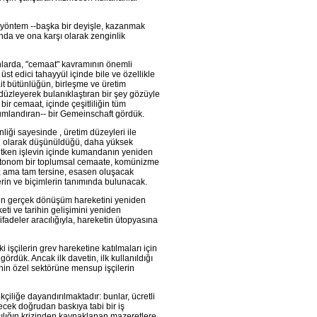
 yöntem --başka bir deyişle, kazanmak
ında ve ona karşı olarak zenginlik
anlarda, "cemaat" kavramının önemli
st edici tahayyül içinde bile ve özellikle
it bütünlüğün, birleşme ve üretim
e düzleyerek bulanıklaştıran bir şey gözüyle
ir cemaat, içinde çeşitliliğin tüm
onumlandıran-- bir Gemeinschaft gördük.
iği sayesinde , üretim düzeyleri ile
iği olarak düşünüldüğü, daha yüksek
etken işlevin içinde kumandanın yeniden
or. Otonom bir toplumsal cemaate, komünizme
; ama tam tersine, esasen oluşacak
erin ve biçimlerin tanımında bulunacak.
nin gerçek dönüşüm hareketini yeniden
i ve tarihin gelişimini yeniden
fadeler aracılığıyla, hareketin ütopyasına
 işçilerin grev hareketine katılmaları için
rdük. Ancak ilk davetin, ilk kullanıldığı
nin özel sektörüne mensup işçilerin
çiliğe dayandırılmaktadır: bunlar, ücretli
cek doğrudan baskıya tabi bir iş
cılığın krizinden kaynaklanan mazeretlere