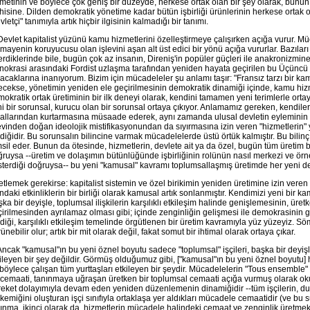
metinin ve böylece çok geniş bir düzeyde, herkese ortak olan bir şey olarak, bunun 
hisine. Dilden demokratik yönetime kadar bütün işbirliği ürünlerinin herkese ortak o
vletçi" tanımıyla artık hiçbir ilgisinin kalmadığı bir tanımı.
Devlet kapitalist yüzünü kamu hizmetlerini özelleştirmeye çalışırken açığa vurur. Müc
mayenin koruyucusu olan işlevini aşan alt üst edici bir yönü açığa vururlar. Bazıları 
rdiklerinde bile, bugün çok az insanın, Direniş'in popüler güçleri ile anakronizmin
nokrasi arasındaki Fordist uzlaşma tarafından yeniden hayata geçirilen bu Üçüncü 
acaklarına inanıyorum. Bizim için mücadeleler şu anlamı taşır: "Fransız tarzı bir k
cekse, yönetimin yeniden ele geçirilmesinin demokratik dinamiği içinde, kamu hiz
okratik ortak üretiminin bir ilk deneyi olarak, kendini tamamen yeni terimlerle ort
i bir sorunsal, kurucu olan bir sorunsal ortaya çıkıyor. Anlamamız gereken, kendile
allarından kurtarmasına müsaade ederek, aynı zamanda ulusal devletin eyleminin k
evinden doğan ideolojik mistifikasyonundan da sıyırmasına izin veren "hizmetlerin"
diğidir. Bu sorunsalın bilincine varmak mücadelelerde üstü örtük kalmıştır. Bu bilinç
sil eder. Bunun da ötesinde, hizmetlerin, devlete ait ya da özel, bugün tüm üretim b
ruysa --üretim ve dolaşımın bütünlüğünde işbirliğinin rolünün nasıl merkezi ve ö
terdiği doğruysa-- bu yeni "kamusal" kavramı toplumsallaşmış üretimde her yeni d
tlemek gerekirse: kapitalist sistemin ve özel birikimin yeniden üretimine izin veren bi
ındaki etkinliklerin bir birliği olarak kamusal artık sonlanmıştır. Kendimizi yeni bir 
ka bir deyişle, toplumsal ilişkilerin karşılıklı etkileşim halinde genişlemesinin, ür
irilmesinden ayrılamaz olması gibi; içinde zenginliğin gelişmesi ile demokrasinin g
diği, karşılıklı etkileşim temelinde örgütlenen bir üretim kavramıyla yüz yüzeyiz.
ünebilir olur; artık bir mit olarak değil, fakat somut bir ihtimal olarak ortaya çıkar.
Ancak "kamusal"ın bu yeni öznel boyutu sadece "toplumsal" işçileri, başka bir deyişl
ileyen bir şey değildir. Görmüş olduğumuz gibi, ["kamusal"ın bu yeni öznel boyutu] hi
böylece çalışan tüm yurttaşları etkileyen bir şeydir. Mücadelelerin "Tous ensemble" 
 cemaati, tanınmaya uğraşan üretken bir toplumsal cemaati açığa vurmuş olarak okuna
eket dolayımıyla devam eden yeniden düzenlemenin dinamiğidir --tüm işçilerin, duruş
kemiğini oluşturan işçi sınıfıyla ortaklaşa yer aldıkları mücadele cemaatidir (ve bu s
ınma, ikinci olarak da, hizmetlerin mücadele halindeki cemaat ve zenginlik üretmek 