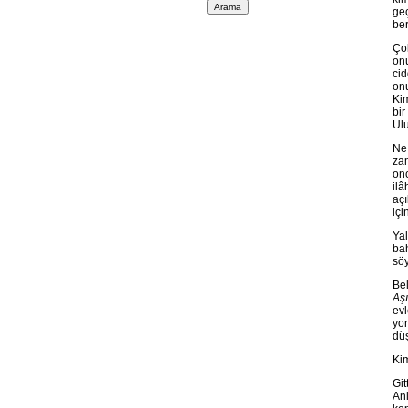
ge
ber
Çok
onu
cid
onu
Kim
bir
Ulu
Ne 
zam
onc
ilâ
açı
içi
Yal
bah
söy
Bel
Aş
evl
yor
düş
Kim
Git
Anl