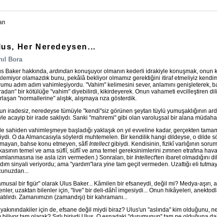
an
lus, Her Neredeysen...
nıl Bora
us Baker hakkında,
ardından
konuşuyor olmanın kederli idrakiyle konuşmak, onun k
lemiyor olamazdık bunu, pekâlâ bekliyor olmamız gerektiğini itiraf etmeliyiz kendimiz
umu adım adım vahimleşiyordu. "Vahim" kelimesini sever, anlamını genişleterek, baz
radan" bir kötülüğe "vahim" diyebilirdi, kikirdeyerek. Onun vahameti evcilleştiren d
rlaşan "normallerine" alıştık, alışmaya rıza gösterdik.
n iradesiz, neredeyse tümüyle "kendi"siz görünen şeytan tüylü yumuşaklığının ard
le acayip bir irade saklıydı. Sanki "mahremi" gibi olan varoluşsal bir alana müdaha
e sahiden vahimleşmeye başladığı yaklaşık on yıl evveline kadar, gerçekten tamam
iydi. O da Almancasıyla söylerdi muhtemelen. Bir kendilik hangi dildeyse, o dilde söy
tmayan, bahse konu etmeyen, sâfî
Intellect
gibiydi. Kendisinin, fizikî varlığının so
asının temel ve ama süflî, süflî ve ama temel gereksinimlerini zımnen etrafına hav
ımlanmasına ise asla izin vermeden.) Sonraları, bir
Intellect
'ten ibaret olmadığını d
dım sinyali veriyordu; ama "yardım"lara yine tam geçit vermeden. Uzattığı eli tutmay
cunuzdan...
musal bir figür" olarak Ulus Baker... Kâmilen bir efsaneydi, değil mi? Medya-aşırı, al
tenler, uzaktan bilenler için, "live" bir deli-dâhî imgesiydi... Onun hikâyeleri, anekto
atılırdı. Zamanımızın (zamandışı) bir kahramanı...
yakınındakiler için de, efsane değil miydi biraz? Ulus'un "aslında" kim olduğunu, ner
 biliyor tam olarak? Sırlı biriydi Ulus. O esnadaki "durumunun" tam ne olduğuna dai