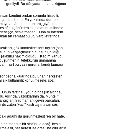
ası geriliydi. Bu-dünyada-olmamaklığının
insan kendini ondan sorumlu hissetti,
er çemberi oldu. En yakınında durup, ona
ılamaya amâde bulunanlara, gıyâbında
es cân-ı gönülden talip oldu bu mihnete.
mi dervişçe, ses etmeden... Ona muhterem
bakan bir cemaat bulutu vardı etrafında.
akları, göz kamaştırıcı ters açıları (son
osunun vazgeçilmez bir unsuru, bildiği
teşekküllü hakim olduğu... Kadim Yahudi
nin, düşünmenin, tefekkürün ummanına
 adamı, sırf bu vasfı uğruna, kendi faunası
 sohbet halkalarında bulunan herkesten
 sık kullanırdı; konu, mesele, söz,
. Onun tarzına uygun bir başlık altında,
u. Aslında, yazdıklarının da. Muhtelif
ngıçları, fragmanları, çeviri parçaları,
de zaten "yazı" kastı taşımayan sesli
ndaki adamı da görünmezleştiren bir hâle.
endine mahsus bir statüsü olacağı kesin.
a asıl, her neresi ise orası, ne olur artık