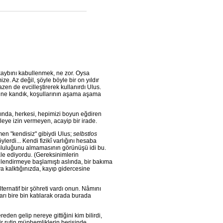
aybını kabullenmek, ne zor. Oysa
e. Az değil, şöyle böyle bir on yıldır
en de evcilleştirerek kullanırdı Ulus.
iline kandık, koşullarının aşama aşama
ında, herkesi, hepimizi boyun eğdiren
leye izin vermeyen, acayip bir irade.
en "kendisiz" gibiydi Ulus;
selbstlos
lerdi... Kendi fizikî varlığını hesaba
rumluluğunu almamasının görünüşü idi bu.
ale ediyordu. (Gereksinimlerin
illendirmeye başlamıştı aslında, bir bakıma
a kalktığınızda, kayıp gidercesine
ternatif bir şöhreti vardı onun. Nâmını
dları bire bin katılarak orada burada
eden gelip nereye gittiğini kim bilirdi,
r rutin müphemliklerin berisinde,