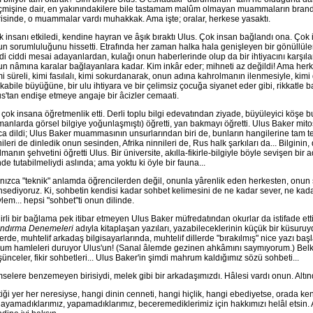
çmişine dair, en yakınındakilere bile tastamam malûm olmayan muammaların brand
isinde, o muammalar vardı muhakkak. Ama işte; oralar, herkese yasaktı.
 insanı etkiledi, kendine hayran ve âşık bıraktı Ulus. Çok insan bağlandı ona. Çok 
n sorumluluğunu hissetti. Etrafında her zaman halka hala genişleyen bir gönüllül
di ciddi mesai adayanlardan, kulağı onun haberlerinde olup da bir ihtiyacını karş
n nâmına karalar bağlayanlara kadar. Kim inkâr eder; mihneti az değildi! Ama herk
i süreli, kimi fasılalı, kimi sokurdanarak, onun adına kahrolmanın ilenmesiyle, ki
 kabile büyüğüne, bir ulu ihtiyara ve bir çelimsiz çocuğa siyanet eder gibi, rikkatle 
s'tan endişe etmeye angaje bir âcizler cemaati.
çok insana öğretmenlik etti. Derli toplu bilgi edevatından ziyade, büyüleyici köşe buc
anlarda görsel bilgiye yoğunlaşmıştı) öğretti, yan bakmayı öğretti. Ulus Baker mit
a dildi; Ulus Baker muammasının unsurlarından biri de, bunların hangilerine tam 
hileri de dinledik onun sesinden, Afrika ninnileri de, Rus halk şarkıları da... Bilgi
lmanın şehvetini öğretti Ulus. Bir üniversite, akılla-fikirle-bilgiyle böyle sevişen bir
nde tutabilmeliydi aslında; ama yoktu ki öyle bir fauna...
nızca "teknik" anlamda öğrencilerden değil, onunla yârenlik eden herkesten, onun
sediyoruz. Ki, sohbetin kendisi kadar sohbet kelimesini de ne kadar sever, ne kadar
lem... hepsi "sohbet"ti onun dilinde.
irli bir bağlama pek itibar etmeyen Ulus Baker müfredatından okurlar da istifade etti
ındırma Denemeleri
adıyla kitaplaşan yazıları, yazabileceklerinin küçük bir küsuruyd
erde, muhtelif arkadaş bilgisayarlarında, muhtelif dillerde "bırakılmış" nice yazı başla
um hamleleri duruyor Ulus'un! (Sanal âlemde gezinen ahkâmını saymıyorum.) Belki 
ünceler, fikir sohbetleri... Ulus Baker'in şimdi mahrum kaldığımız sözü sohbeti...
selere benzemeyen birisiydi, melek gibi bir arkadaşımızdı. Hâlesi vardı onun. Altı
tiği yer her neresiyse, hangi dinin cenneti, hangi hiçlik, hangi ebediyetse, orada k
ayamadıklarımız, yapamadıklarımız, beceremediklerimiz için hakkımızı helâl etsin. Am