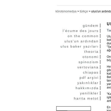
körotonomedya
>
türkçe
>
ulus'un ardınd
U
gündem
Ta
l'écume des jours
on the common
Ul
bek
ulus'un ardından
dur
ulus baker yazıları
"Sı
ağı
theoria
otonomi
Onu
böy
spinozism
Hel
vertoviana
gib
chiapas
ka
Bek
pdf arşivi
tan
yakınlıklar
yar
av
hakkımızda
yenilikler
"Ka
işi
harita metot
anl
En 
kim