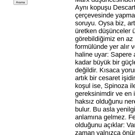
Aynı kopuşu Descarte
çerçevesinde yapmay
soruyu. Oysa biz, art
üretken düşünceler ür
görebildiğimiz en az 
formülünde yer alır
haline uyar: Sapere 
kadar büyük bir güçl
değildir. Kısaca yo
artık bir cesaret işi
koşul ise, Spinoza ile
gereksinimdir ve en 
haksız olduğunu ner
bulur. Bu asla yenilg
anlamına gelmez. Fel
olduğunu açıklar: Va
zaman yalnızca önün