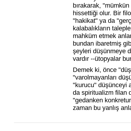
bırakarak, "mümkün o
hissettiği olur. Bir 
"hakikat" ya da "ger
kalabalıkların talepl
mahküm etmek anlamı
bundan ibaretmiş gib
şeyleri düşünmeye d
vardır --ütopyalar b
Demek ki, önce "düş
"varolmayanları düşü
"kurucu" düşünceyi 
da spiritualizm filan d
"gedanken konkretum
zaman bu yanlış anl