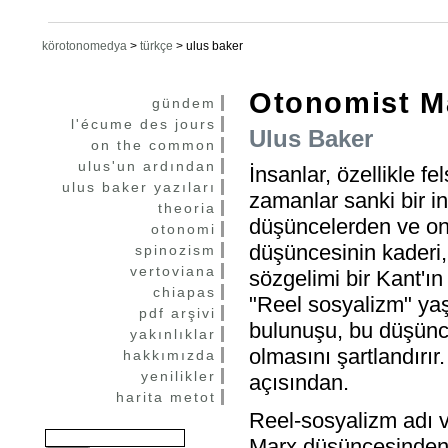
körotonomedya
>
türkçe
>
ulus baker
Otonomist M
gündem
l'écume des jours
Ulus Baker
on the common
ulus'un ardından
İnsanlar, özellikle f
ulus baker yazıları
zamanlar sanki bir i
theoria
düşüncelerden ve onl
otonomi
düşüncesinin kaderi,
spinozism
vertoviana
sözgelimi bir Kant'ın
chiapas
"Reel sosyalizm" yaş
pdf arşivi
bulunuşu, bu düşünc
yakınlıklar
olmasını şartlandırır.
hakkımızda
yenilikler
açısından.
harita metot
Reel-sosyalizm adı v
Marx düşüncesinden 