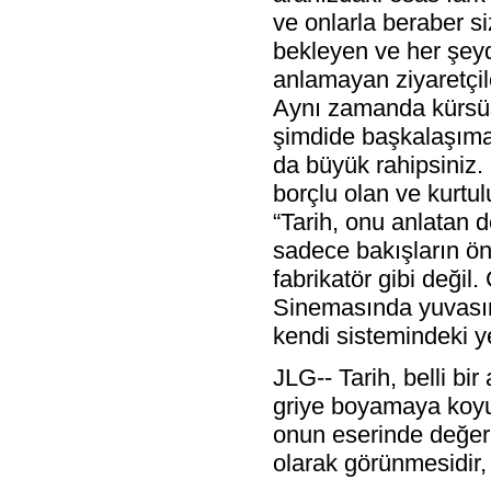
ve onlarla beraber s
bekleyen ve her şey
anlamayan ziyaretçile
Aynı zamanda kürsü
şimdide başkalaşıma u
da büyük rahipsiniz.
borçlu olan ve kurtu
“Tarih, onu anlatan d
sadece bakışların ön
fabrikatör gibi değil
Sinemasında yuvasını
kendi sistemindeki ye
JLG-- Tarih, belli bi
griye boyamaya koyul
onun eserinde değer
olarak görünmesidir,