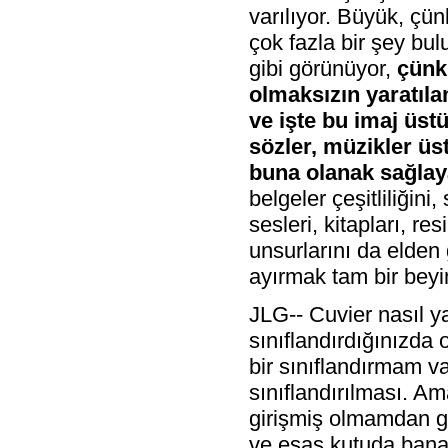
varılıyor. Büyük, çün
çok fazla bir şey bu
gibi görünüyor,
çünk
olmaksızın yaratıla
ve işte bu imaj üs
sözler, müzikler üs
buna olanak sağlay
belgeler çeşitliliğini
sesleri, kitapları, res
unsurlarını da elde
ayırmak tam bir beyi
JLG-- Cuvier nasıl y
sınıflandırdığınızda 
bir sınıflandırmam va
sınıflandırılması. Am
girişmiş olmamdan ge
ve esas kutuda bana