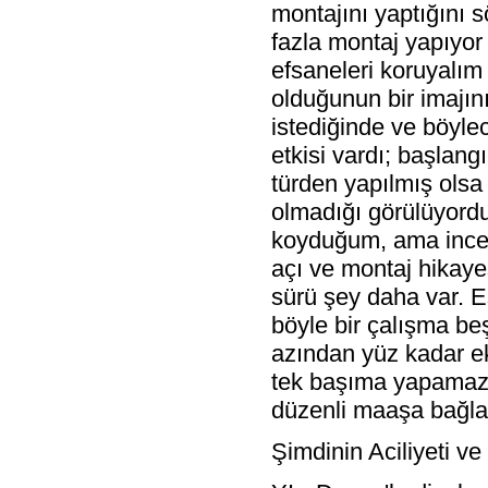
montajını yaptığını s
fazla montaj yapıyor 
efsaneleri koruyalım
olduğunun bir imajını 
istediğinde ve böylec
etkisi vardı; başlan
türden yapılmış olsa b
olmadığı görülüyordu..
koyduğum, ama incel
açı ve montaj hikaye
sürü şey daha var. E
böyle bir çalışma beş-
azından yüz kadar e
tek başıma yapamazd
düzenli maaşa bağla
Şimdinin Aciliyeti v