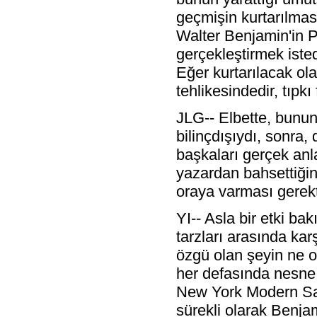
geçmişin kurtarılmas
Walter Benjamin'in P
gerçekleştirmek istedi
Eğer kurtarılacak o
tehlikesindedir, tıpkı
JLG-- Elbette, bunun
bilinçdışıydı, sonra,
başkaları gerçek an
yazardan bahsettiği
oraya varması gerekt
YI-- Asla bir etki b
tarzları arasında kar
özgü olan şeyin ne 
her defasında nesne ve
New York Modern San
sürekli olarak Benja