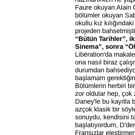
Faure okuyan Alain 
bölümler okuyan Sab
okullu kız kılığındak
projeden bahsetmişti
“Bütün Tarihler”, ik
Sinema”, sonra “Öl
Libération'da makal
ona nasıl biraz çalı
durumdan bahsediyo
başlamam gerektiğind
Bölümlerin herbiri bi
zor oldular hep, çok
Daney'le bu kayıtla b
azçok klasik bir söy
sonuydu, kendisini ta
başlatıyordum, D'den
Fransızlar eleştirmen