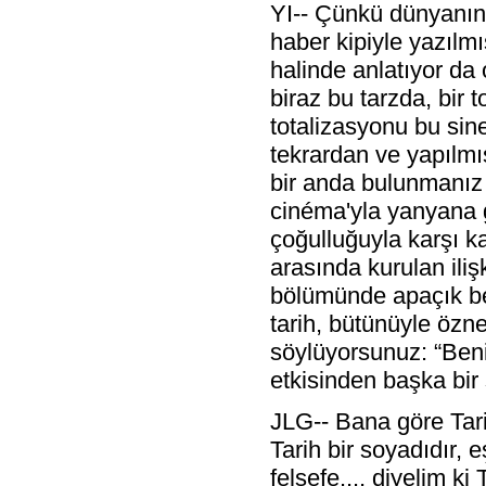
YI-- Çünkü dünyanın bü
haber kipiyle yazılmış
halinde anlatıyor da
biraz bu tarzda, bir 
totalizasyonu bu sin
tekrardan ve yapılmı
bir anda bulunmanız 
cinéma'yla yanyana ge
çoğulluğuyla karşı ka
arasında kurulan ilişk
bölümünde apaçık bel
tarih, bütünüyle özne
söylüyorsunuz: “Benim
etkisinden başka bir 
JLG-- Bana göre Tarih
Tarih bir soyadıdır, e
felsefe..., diyelim ki