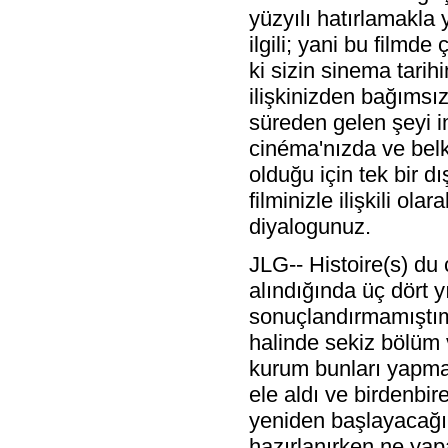
yüzyılı hatırlamakla 
ilgili; yani bu filmd
ki sizin sinema tarih
ilişkinizden bağımsız
süreden gelen şeyi im
cinéma'nızda ve belki
olduğu için tek bir 
filminizle ilişkili ol
diyalogunuz.
JLG-- Histoire(s) d
alındığında üç dört y
sonuçlandırmamıştım,
halinde sekiz bölüm
kurum bunları yapma
ele aldı ve birdenbi
yeniden başlayacağı
hazırlanırken ne yap