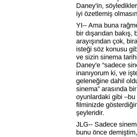
Daney'in, söyledikle
iyi özetlemiş olmasın
YI-- Ama buna rağme
bir dışarıdan bakış, 
arayışından çok, bira
isteği söz konusu gi
ve sizin sinema tari
Daney'e “sadece sin
inanıyorum ki, ve işt
geleneğine dahil ol
sinema” arasında bir 
oyunlardaki gibi –b
filminizde gösterdiği
şeyleridir.
JLG-- Sadece sinema
bunu önce demiştim,