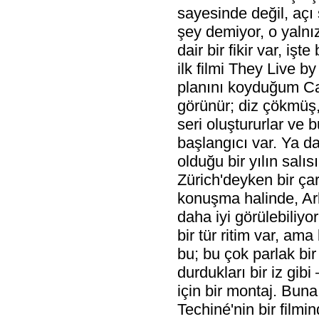
sayesinde değil, açı
şey demiyor, o yalnız
dair bir fikir var, iş
ilk filmi They Live by
planını koyduğum Cath
görünür; diz çökmüş,
seri oluştururlar ve b
başlangıcı var. Ya da
olduğu bir yılın salı
Zürich'deyken bir ça
konuşma halinde, Arka
daha iyi görülebiliy
bir tür ritim var, am
bu; bu çok parlak bi
durdukları bir iz gib
için bir montaj. Bun
Techiné'nin bir filmi