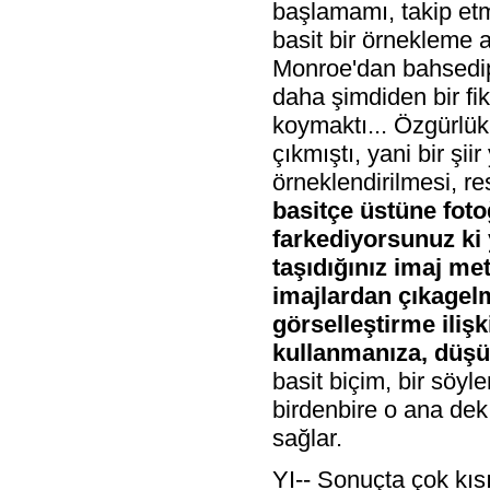
başlamamı, takip et
basit bir örnekleme 
Monroe'dan bahsedip 
daha şimdiden bir fik
koymaktı... Özgürlük't
çıkmıştı, yani bir şi
örneklendirilmesi, r
basitçe üstüne fot
farkediyorsunuz ki 
taşıdığınız imaj met
imajlardan çıkagel
görselleştirme iliş
kullanmanıza, düşü
basit biçim, bir söyle
birdenbire o ana de
sağlar.
YI-- Sonuçta çok kıs