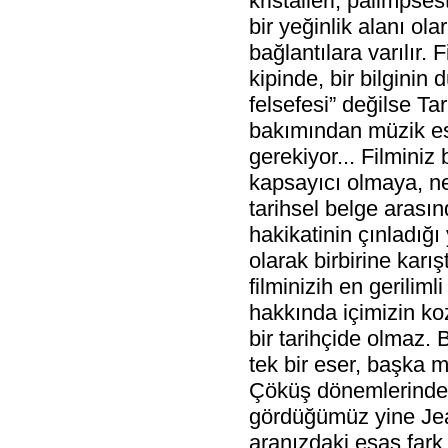
kristalleri, palimpse
bir yeğinlik alanı ol
bağlantılara varılır.
kipinde, bir bilginin 
felsefesi” değilse Ta
bakımından müzik es
gerekiyor... Filminiz
kapsayıcı olmaya, nes
tarihsel belge arasın
hakikatinin çınladığı
olarak birbirine karı
filminizih en geriliml
hakkında içimizin koz
bir tarihçide olmaz. 
tek bir eser, başka
Çöküş dönemlerinde ş
gördüğümüz yine Jean
aranızdaki esas fark 