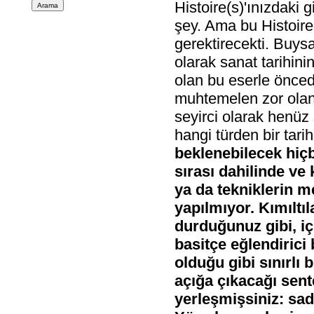
Histoire(s)'ınızdaki g
şey. Ama bu Histoire(
gerektirecekti. Buysa
olarak sanat tarihini
olan bu eserle önced
muhtemelen zor olan 
seyirci olarak henüz
hangi türden bir tar
beklenebilecek hiçb
sırası dahilinde ve k
ya da tekniklerin me
yapılmıyor. Kımıltıl
durduğunuz gibi, iç
basitçe eğlendirici
olduğu gibi sınırlı
açığa çıkacağı sente
yerleşmişsiniz: sad