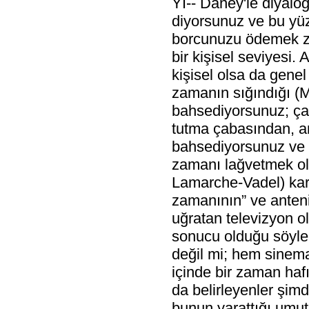
YI-- Daney'le diyalo
diyorsunuz ve bu yüz
borcunuzu ödemek zo
bir kişisel seviyesi.
kişisel olsa da gene
zamanın sığındığı (
bahsediyorsunuz; çal
tutma çabasından, 
bahsediyorsunuz ve b
zamanı lağvetmek ola
Lamarche-Vadel) kar
zamanının” ve anteni 
uğratan televizyon ol
sonucu olduğu söyle
değil mi; hem sinema
içinde bir zaman haf
da belirleyenler şimd
bunun yarattığı umut