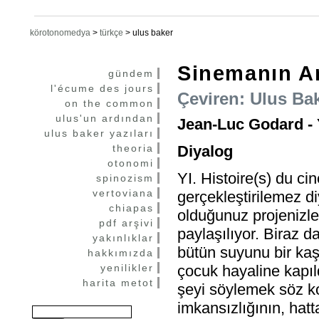
körotonomedya
>
türkçe
>
ulus baker
Sinemanın Ar
gündem
l'écume des jours
Çeviren: Ulus Ba
on the common
ulus'un ardından
Jean-Luc Godard - 
ulus baker yazıları
theoria
Diyalog
otonomi
YI. Histoire(s) du cin
spinozism
vertoviana
gerçekleştirilemez 
chiapas
olduğunuz projenizle
pdf arşivi
paylaşılıyor. Biraz 
yakınlıklar
bütün suyunu bir kaş
hakkımızda
yenilikler
çocuk hayaline kapıl
harita metot
şeyi söylemek söz k
imkansızlığının, hatt