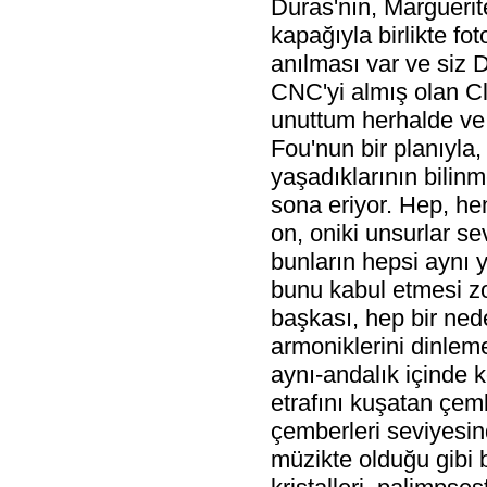
Duras'nın, Marguerit
kapağıyla birlikte f
anılması var ve siz
CNC'yi almış olan C
unuttum herhalde ve 
Fou'nun bir planıyla,
yaşadıklarının bilin
sona eriyor. Hep, hem
on, oniki unsurlar se
bunların hepsi aynı y
bunu kabul etmesi zor
başkası, hep bir ned
armoniklerini dinlem
aynı-andalık içinde k
etrafını kuşatan çem
çemberleri seviyesind
müzikte olduğu gibi bi