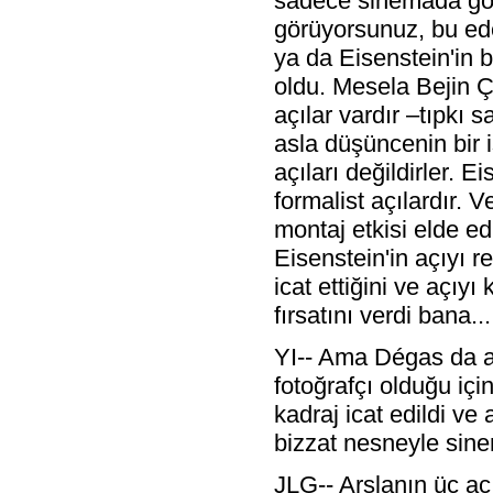
sadece sinemada gör
görüyorsunuz, bu ede
ya da Eisenstein'in b
oldu. Mesela Bejin Ç
açılar vardır –tıpkı 
asla düşüncenin bir 
açıları değildirler. 
formalist açılardır. V
montaj etkisi elde ed
Eisenstein'in açıyı 
icat ettiğini ve açıy
fırsatını verdi bana...
YI-- Ama Dégas da aç
fotoğrafçı olduğu içi
kadraj icat edildi v
bizzat nesneyle sinem
JLG-- Arslanın üç aç