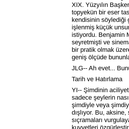
XIX. Yüzyılın Başken
topyekün bir eser ta
kendisinin söylediği 
işlenmiş küçük unsur
istiyordu. Benjamin 
seyretmişti ve sinema
bir pratik olmak üze
geniş ölçüde bununla 
JLG-- Ah evet... Bun
Tarih ve Hatırlama
YI-- Şimdinin aciliye
sadece şeylerin nasıl
şimdiyle veya şimdiy
dışlıyor. Bu, aksine,
sıçramaları vurgulay
kuvvetleri özgürleşti