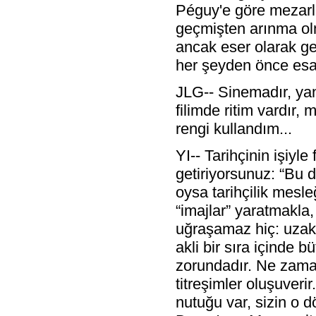
Péguy'e göre mezarlıkt
geçmişten arınma olm
ancak eser olarak ger
her şeyden önce esas
JLG-- Sinemadır, yan
filimde ritim vardır,
rengi kullandım...
YI-- Tarihçinin işiyle
getiriyorsunuz: “Bu de
oysa tarihçilik mesle
“imajlar” yaratmakla,
uğraşamaz hiç: uzak ş
akli bir sıra içinde 
zorundadır. Ne zaman 
titreşimler oluşuveri
nutuğu var, sizin o d