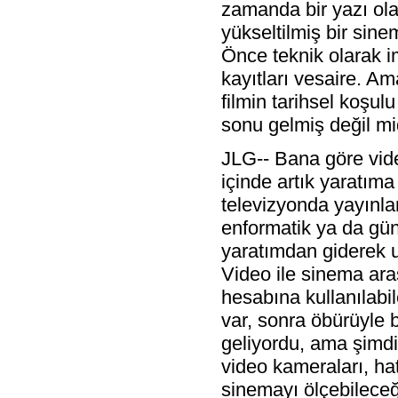
zamanda bir yazı olab
yükseltilmiş bir sine
Önce teknik olarak i
kayıtları vesaire. A
filmin tarihsel koşul
sonu gelmiş değil mi
JLG-- Bana göre vide
içinde artık yaratı
televizyonda yayınla
enformatik ya da gün
yaratımdan giderek u
Video ile sinema ara
hesabına kullanılabil
var, sonra öbürüyle 
geliyordu, ama şimdi
video kameraları, ha
sinemayı ölçebileceğ