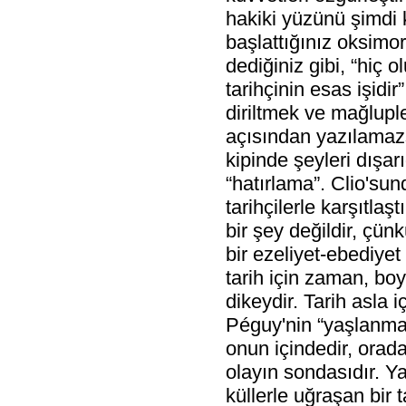
hakiki yüzünü şimdi k
başlattığınız oksimo
dediğiniz gibi, “hiç 
tarihçinin esas işidir
diriltmek ve mağlupl
açısından yazılamaz
kipinde şeyleri dışar
“hatırlama”. Clio'su
tarihçilerle karşıtlaş
bir şey değildir, çü
bir ezeliyet-ebediyet
tarih için zaman, boy
dikeydir. Tarih asla 
Péguy'nin “yaşlanma
onun içindedir, orada
olayın sondasıdır. Ya
küllerle uğraşan bir t