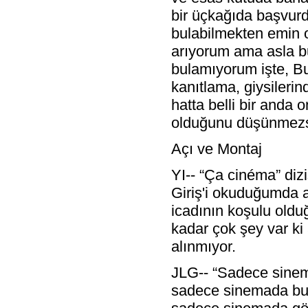
bir üçkağıda başvurd
bulabilmekten emin 
arıyorum ama asla b
bulamıyorum işte, Bu
kanıtlama, giysileri
hatta belli bir anda
olduğunu düşünmezs
Açı ve Montaj
YI-- “Ça cinéma” diz
Giriş'i okuduğumda aç
icadının koşulu oldu
kadar çok şey var ki
alınmıyor.
JLG-- “Sadece sinem
sadece sinemada bulu