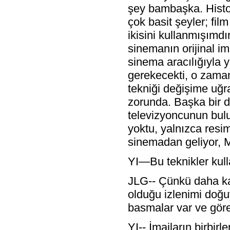
şey bambaşka. Histoir
çok basit şeyler; film
ikisini kullanmışımdı
sinemanın orijinal im
sinema aracılığıyla 
gerekecekti, o zaman
tekniği değişime uğr
zorunda. Başka bir d
televizyoncunun bul
yoktu, yalnızca resi
sinemadan geliyor, Mé
YI—Bu teknikler kulla
JLG-- Çünkü daha kar
olduğu izlenimi doğu
basmalar var ve görel
YI-- İmajların birbirle