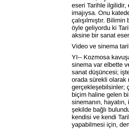
eseri Tarihle ilgilid
imajıysa. Onu katede
çalışılmıştır. Bilimi
öyle geliyordu ki Tar
aksine bir sanat eseri
Video ve sinema tari
YI-- Kozmosa kavuşan
sinema var elbette v
sanat düşüncesi; işt
orada sürekli olarak r
gerçekleşebilsinler;
biçim haline gelen b
sinemanın, hayatın, i
şekilde bağlı bulund
kendisi ve kendi Tar
yapabilmesi için, d