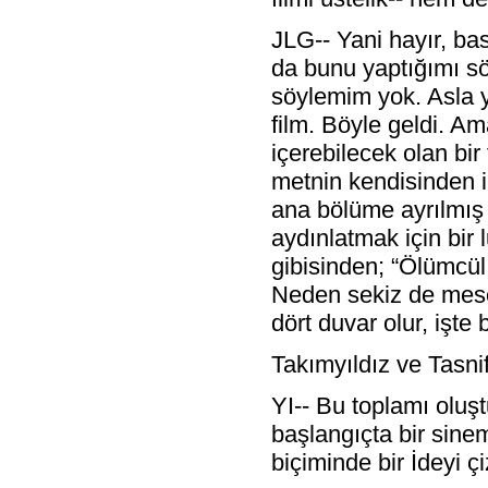
JLG-- Yani hayır, ba
da bunu yaptığımı sö
söylemim yok. Asla yo
film. Böyle geldi. Am
içerebilecek olan bi
metnin kendisinden il
ana bölüme ayrılmış 
aydınlatmak için bir
gibisinden; “Ölümcül 
Neden sekiz de mesel
dört duvar olur, işte 
Takımyıldız ve Tasni
YI-- Bu toplamı oluş
başlangıçta bir sinema
biçiminde bir İdeyi ç