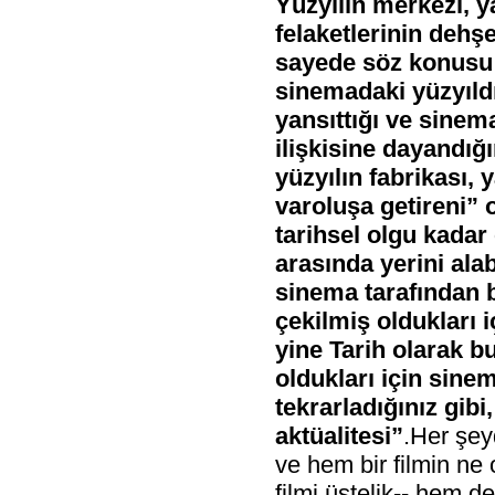
Yüzyılın merkezi, y
felaketlerinin dehş
sayede söz konusu 
sinemadaki yüzyıldı
yansıttığı ve sinem
ilişkisine dayandığ
yüzyılın fabrikası, 
varoluşa getireni”
tarihsel olgu kadar
arasında yerini ala
sinema tarafından b
çekilmiş oldukları 
yine Tarih olarak b
oldukları için sinem
tekrarladığınız gibi
aktüalitesi”
.Her şey
ve hem bir filmin n
filmi üstelik-- hem 