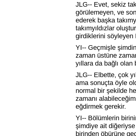
JLG-- Evet, sekiz tak
görülemeyen, ve sonr
ederek başka takımyıl
takımyıldızlar oluştu
girdiklerini söyleye
YI-- Geçmişle şimdini
zaman üstüne zamanla
yıllara da bağlı olan 
JLG-- Elbette, çok yı
ama sonuçta öyle ol
normal bir şekilde 
zamanı alabileceği
eğdirmek gerekir.
YI-- Bölümlerin birini
şimdiye ait diğeriys
birinden öbürüne ge