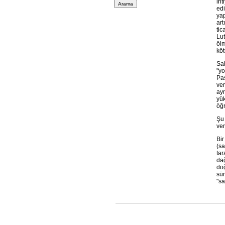
iht
edi
yap
art
tic
Lut
ölm
köt
Sal
"yo
Pas
ver
ayn
yük
öğr
Şu 
ver
Bir
(sa
tar
dağ
doğ
sür
"sa