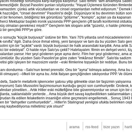
iyacını hissettiği sorunuyla karşı karşıya kalıyoruz: Salo filmini "tam anlamıyla Sade
lemezliğidir. Bizzat Pasolini şunları söylüyordu: "Hayat Üçlemesi türünden filmlerd
amazdım: çünkü artık vücutlardan ve cinsel organlardan nefret ediyorum." Demek k
ık hazcılığın, "cinsel devrimin" Pasolini'si değil. Düşünüyor ki bu devrimin bütün sonu
ari bir fenomen, bildiğimiz tek görüntüsü "götürme", "komplo", açılan ya da kapanan kr
herci Mektuplar başlıklı ironik yazısında PPP gençlerin çift taraflı konformist olduklar
üş olmaları gerekmez miydi?" Gençlerin tek sloganı artık "güzeliz, o halde çirkinleş
ü bir gençlikti PPP'ye göre.
o sonuçta "küçük burjuvazi" üstüne bir film. Yani 70'li yıllarda sınıf mücadelelerini
k-sınıfla" ilgili. Daha önce ihmal etmiş, yeni tanışıyor ve tam da bu yüzden Salo ge
olini için bir "açıklık" vardı: büyük burjuvazi ile halk arasındaki karşıtlık. Ama artık
ici bir edebiyat". O halde niye Salo'yu çekti? Hatırlayalım: filmin en dehşet verici, tü
alardan yansır. Her şeyi gösteren şeye ayna deriz. Film her şeyi göstermez, ama ay
ümlüdür. Bu yüzden Salo Pasolini'ye göre zaten "imkânsız filmdir". Salo'da sadizm fi
etisi gibi işleyen bir mazosizm vardır --eski filmlerine topyekûn bir reddiye. Bunu bir
anı dondurma --Salo'nun temel prensibi. Onu bir "ayna" kılmaya adanmış. Ama bu 
ili olmayan) --öfkeli bir ayna bu. Artık İtalyan gençliğinden sıkılıyordur PPP. Ve öl
 defa, Sade'in metaforik işkenceler şatosu yitip gitmekte olan bir faşizmin yalıyarına
nıyorum) Salo Mussolini faşizmosunun kurduğu geçici son cumhuriyettir. Grotesk, k
afından yönetilen... Artık Hitler eski müttefiğine bile güvenmiyordur ve onun için bir 
larda, saklanılabilir yerlerde... Ama büyük dert savaş kaybedilirken saklanmaktan ç
rudan ifa edilen felaketlerin insanlığın eline geçmesini engellemek... Sonuç 19
en bir "dehşetler cumhuriyetidir"... Hitler'in Stalingrad yenilgisi ufukta belirirken c
vaş kaybediliyorsa milletimiz yok olsun!"
arama
rss-feed
bize yazın
hari