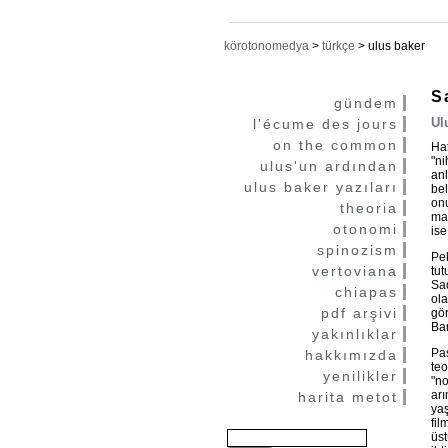
körotonomedya
>
türkçe
>
ulus baker
S
gündem
Ul
l'écume des jours
on the common
Hat
"ni
ulus'un ardından
anl
ulus baker yazıları
bel
onu
theoria
mar
otonomi
ise
spinozism
Pek
vertoviana
tut
Sad
chiapas
ola
pdf arşivi
gör
Bar
yakınlıklar
Pas
hakkımızda
teo
yenilikler
"no
arı
harita metot
yaş
fil
üst