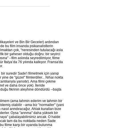
ikayeleri ve Bin Bir Geceler) ardından
nde bu film insanda psikanalistlerin
olmaktan çok, "neresinden tutulacağı asla
ik bir şaheser olduğu doğru: bir seyirci
sına" --film aslında seyredilmiyor, filme
 İtalya’da 76 yılında kalkıyor. Fransa'da
r.
bir suredir Sade'i filmetmek için yanıp
yine de "güzel" filmlerdiler... Nihai nokta
ntılarıyla yansıtır). Ama filmi çekme
ret ve daha önce yok). İleride
olduğu fikrinin aleyhine döndürdü --başta
 bilmem (ama tahmin ederim ve tahmin bir
istemiş olabilir --ama biz "normaller" (yani
nasıl arındıracağız. Ahlak kuralları bize
ederler. Oysa "arınma" daha yüksek bir
nmaya" çabalayabilirsiniz ancak. O halde
. Ancak tam da bu noktada neden Sade
u filme karşı bir uyarıda bulunma