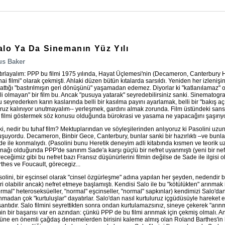
alo Ya Da Sinemanın Yüz Yılı
us Baker
ırlayalım: PPP bu filmi 1975 yılında, Hayat Üçlemesi'nin (Decameron, Canterbury H
hai filmi" olarak çekmişti. Ahlaki düzen bütün kıtalarda sarsıldı. Yeniden her izlenişi
attığı "bastırılmışın geri dönüşünü" yaşamadan edemez. Diyorlar ki "katlanılamaz" 
li olmayan" bir film bu. Ancak "pusuya yatarak" seyredebilirsiniz sanki. Sinematograf
 seyrederken karın kaslarında belli bir kasılma payını ayarlamak, belli bir "bakış açı
uz kalınıyor unutmayalım-- yerleşmek, gardını almak zorunda. Film üstündeki sansür
 filmi göstermek söz konusu olduğunda bürokrasi ve yasama ne yapacağını şaşırıyo
i, nedir bu tuhaf film? Mektuplarından ve söyleşilerinden anlıyoruz ki Pasolini uzun 
uşuyordu. Decameron, Binbir Gece, Canterbury, bunlar sanki bir hazırlıktı –ve bunlar 
e ile konmalıydı. (Pasolini bunu Heretik deneyim adli kitabında kısmen ve teorik uza
nağı olduğunda PPP'de sanırım Sade'a karşı güçlü bir nefret uyanmıştı (yeni bir nef
eceğimiz gibi bu nefret bazı Fransız düşünürlerini filmin değilse de Sade ile ilgisi 
thes ve Foucault, görecegiz...
olini, bir eşcinsel olarak "cinsel özgürleşme" adına yapılan her şeyden, nedendir
ri olabilir ancak) nefret etmeye başlamıştı. Kendisi Salo ile bu "kötülükten" arınmak 
rmal" heteroseksüeller, "normal" eşcinseller, "normal" sapkınlar) kendimizi Salo'dan 
nmadan çok "kurtuluşlar" dayatırlar. Salo'dan nasıl kurtuluruz içgüdüsüyle hareket 
antıdır. Salo filmini seyrettikten sonra ondan kurtulamazsınız, sineye çekerek "arı
min bir başarısı var en azından: çünkü PPP de bu filmi arınmak için çekmiş olmalı
üne en önemli çağdaş denemelerden birisini kaleme almış olan Roland Barthes'in b