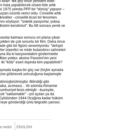
cı kılan" tek şey onun yeniden-elde-
en hala yapabilecek olsam bile artık
i 1975 yılında PPP bir "dönüş" yapıyor –
çları üzüntü verici oldu. Cinsellik artık
ediler --cinsellik ticari bir fenomen.
ını söylüyor: "üstelik yasıyorlar, yoksa
tirelim kendimizi". Bu 68 sonrası yenik ve
n kasılıp kalması sonucu on plana çıkan
rçekten de çok sorunlu bir film. Daha önce
 Sade gibi bir figürü sevemiyordu: "dehşet
yler ürpertici ve mide bulandırıcı sahneleri
na illa ki karşısındakini göstermekle
lan yoktur, aksine Pasolini'nin yeni
 iki "kötü" eseri dışında kim yapabilirdi?
aynada başka bir güç var (hiçbir aynada
ümüne götürecek yolculuğuna başlamıştır.
 dönüştürülmüştür. Bilindiği gibi
aba, acımasız... Ve aslında Almanlar
cumhuriyet tesis etmiştir --kuzeyde,
ok "saklamaktır" --yol açılan ya da
43 Eylülünden 1944 Ocağına kadar hüküm
epheye gönderdiği ünlü telgrafın yansısı:
ta metot
ENGLISH