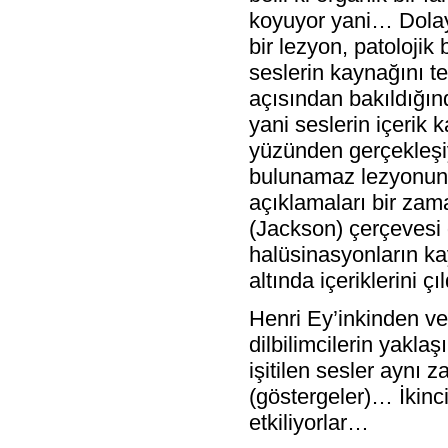
koyuyor yani… Dolayı
bir lezyon, patolojik
seslerin kaynağını t
açısından bakıldığınd
yani seslerin içerik
yüzünden gerçekleşi
bulunamaz lezyonun v
açıklamaları bir zama
(Jackson) çerçevesi d
halüsinasyonların ka
altında içeriklerini ç
Henri Ey’inkinden ve
dilbilimcilerin yakla
işitilen sesler aynı z
(göstergeler)… İkinci
etkiliyorlar…