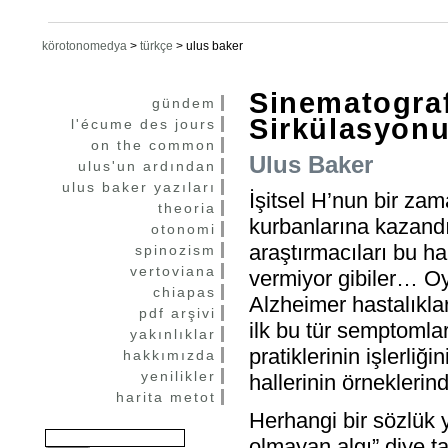
körotonomedya
>
türkçe
>
ulus baker
Sinematograf
gündem
Sirkülasyonu
l'écume des jours
on the common
Ulus Baker
ulus'un ardından
ulus baker yazıları
İşitsel H’nun bir za
theoria
kurbanlarına kazand
otonomi
araştırmacıları bu ha
spinozism
vertoviana
vermiyor gibiler… O
chiapas
Alzheimer hastalıkla
pdf arşivi
ilk bu tür semptomlar
yakınlıklar
pratiklerinin işlerliğ
hakkımızda
yenilikler
hallerinin örneklerin
harita metot
Herhangi bir sözlük y
olmayan algı” diye ta