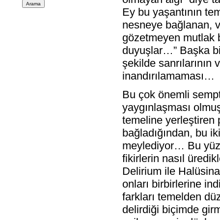
Ey bu yaşantının teme
nesneye bağlanan, ve
gözetmeyen mutlak bi
duyuşlar…” Başka bir
şekilde sanrılarının
inandırılamaması…
Bu çok önemli sempt
yaygınlaşması olmuş 
temeline yerleştiren p
bağladığından, bu iki
meylediyor… Bu yüzd
fikirlerin nasıl üred
Delirium ile Halüsin
onları birbirlerine 
farkları temelden dü
delirdiği biçimde gi