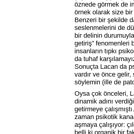
öznede görmek de im
örnek olarak size bir
Benzeri bir şekilde 
seslenmelerini de dü
bir delinin durumuyl
getiriş” fenomenleri
insanların tıpkı psiko
da tuhaf karşılamayı
Sonuçta Lacan da psi
vardır ve önce gelir,
söylemin (ille de pa
Oysa çok önceleri, L
dinamik adını verdiği
getirmeye çalışmıştı
zaman psikotik kanaa
aşmaya çalışıyor: çıld
belli ki organik bir f