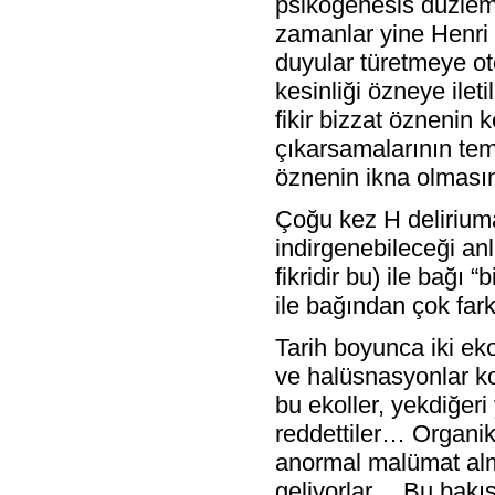
psikogenesis düzlem
zamanlar yine Henri 
duyular türetmeye ot
kesinliği özneye ilet
fikir bizzat öznenin 
çıkarsamalarının teme
öznenin ikna olmasın
Çoğu kez H deliriuma
indirgenebileceği an
fikridir bu) ile bağı
ile bağından çok farkl
Tarih boyunca iki ekol
ve halüsnasyonlar ko
bu ekoller, yekdiğer
reddettiler… Organik
anormal malümat alm
geliyorlar… Bu bakış