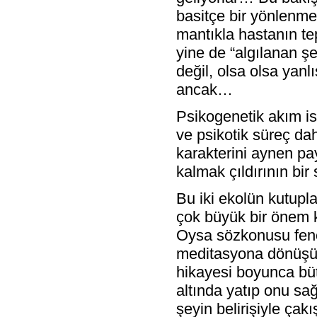
basitçe bir yönlenme
mantıkla hastanın te
yine de “algılanan şe
değil, olsa olsa yanl
ancak…
Psikogenetik akım ise
ve psikotik süreç dahi
karakterini aynen p
kalmak çıldırının bi
Bu iki ekolün kutupl
çok büyük bir önem
Oysa sözkonusu feno
meditasyona dönüşüy
hikayesi boyunca büt
altında yatıp onu sa
şeyin belirişiyle çakı