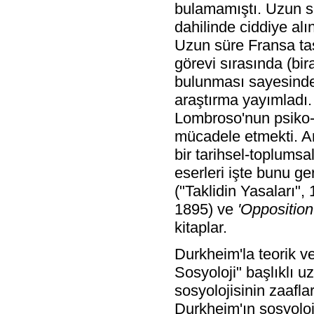
bulamamıştı. Uzun sü
dahilinde ciddiye alın
Uzun süre Fransa taş
görevi sırasında (bir
bulunması sayesinde) 
araştırma yayımladı. 
Lombroso'nun psiko-b
mücadele etmekti. A
bir tarihsel-toplum
eserleri işte bunu g
("Taklidin Yasaları",
1895) ve
'Opposition
kitaplar.
Durkheim'la teorik ve
Sosyoloji" başlıklı 
sosyolojisinin zaaflar
Durkheim'ın sosyoloji