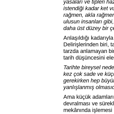
yasaları ve tipleri 
istendiği kadar ket v
rağmen, akla rağmen
ulusun insanları gibi,
daha üst düzey bir çe
Anlaşıldığı kadarıyl
Delirişlerinden biri, 
tarzda anlamayan bir
tarih düşüncesini ele
Tarihte bireysel nede
kez çok sade ve küçü
gerekirken hep büyük
yanlışlanmış olmasıd
Ama küçük adamların "
devralması ve sürekl
mekânında işlemesi g