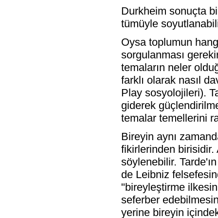
Durkheim sonuçta bire
tümüyle soyutlanabilir
Oysa toplumun hangi
sorgulanması gerekir
temaların neler olduğ
farklı olarak nasıl 
Play sosyolojileri). T
giderek güçlendirilme
temalar temellerini ra
Bireyin aynı zamanda
fikirlerinden birisid
söylenebilir. Tarde'ı
de Leibniz felsefesin
"bireyleştirme ilkesin
seferber edebilmesine
yerine bireyin içindek