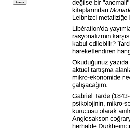
değilse bir "anomal
kitaplarından
Monado
Leibnizci metafiziğe
Libération'da yayıml
rasyonalizmin karşıs
kabul edilebilir? Tar
hareketlendiren hang
Okuduğunuz yazıda T
aktüel tartışma alanl
mikro-ekonomide ned
çalışacağım.
Gabriel Tarde (1843-1
psikolojinin, mikro-s
kurucusu olarak anılm
Anglosakson coğrarya
herhalde Durkheimcı