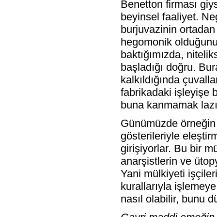
Benetton firması giys
beyinsel faaliyet. N
burjuvazinin ortadan
hegomonik olduğunu s
baktığımızda, nitel
başladığı doğru. Bur
kalkıldığında çuvallan
fabrikadaki işleyişe 
buna kanmamak laz
Günümüzde örneğin AI
gösterileriyle eleşti
girişiyorlar. Bu bir m
anarşistlerin ve ütopy
Yani mülkiyeti işçil
kurallarıyla işlemey
nasıl olabilir, bunu