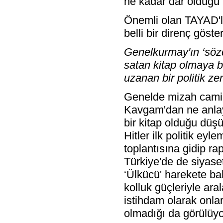
ne kadar dar olduğu b
Önemli olan TAYAD'lı
belli bir direnç göste
Genelkurmay'ın ‘söz
satan kitap olmaya b
uzanan bir politik z
Genelde mizah camiası
Kavgam'dan ne anlay
bir kitap olduğu düşü
Hitler ilk politik eyl
toplantısına gidip ra
Türkiye'de de siyaset
‘Ülkücü' harekete ba
kolluk güçleriyle aral
istihdam olarak onla
olmadığı da görülüyo