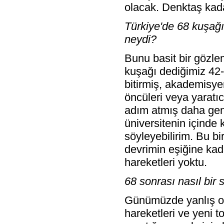
olacak. Denktaş kadar
Türkiye'de 68 kuşağın
neydi?
Bunu basit bir gözle
kuşağı dediğimiz 42-4
bitirmiş, akademisye
öncüleri veya yaratıcı
adım atmış daha genç
üniversitenin içinde 
söyleyebilirim. Bu b
devrimin eşiğine kad
hareketleri yoktu.
68 sonrası nasıl bir
Günümüzde yanlış ola
hareketleri ve yeni to