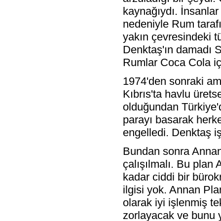
kaynağıydı. İnsanlar
nedeniyle Rum tarafı
yakın çevresindeki tü
Denktaş'ın damadı Sa
Rumlar Coca Cola iç
1974'den sonraki amb
Kıbrıs'ta havlu üret
olduğundan Türkiye'
parayı basarak herk
engelledi. Denktaş iş
Bundan sonra Annan 
çalışılmalı. Bu plan 
kadar ciddi bir bürok
ilgisi yok. Annan Pl
olarak iyi işlenmiş t
zorlayacak ve bunu y