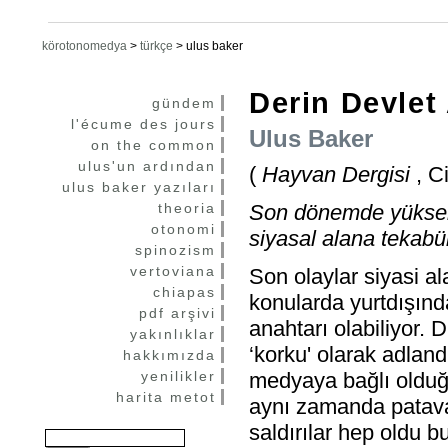
körotonomedya
>
türkçe
>
ulus baker
Derin Devlet
gündem
l'écume des jours
Ulus Baker
on the common
ulus'un ardından
(
Hayvan Dergisi
, C
ulus baker yazıları
theoria
Son dönemde yükselen m
otonomi
siyasal alana tekabü
spinozism
vertoviana
Son olaylar siyasi a
chiapas
konularda yurtdışında
pdf arşivi
anahtarı olabiliyor.
yakınlıklar
‘korku' olarak adlandı
hakkımızda
yenilikler
medyaya bağlı olduğ
harita metot
aynı zamanda patavat
saldırılar hep oldu 