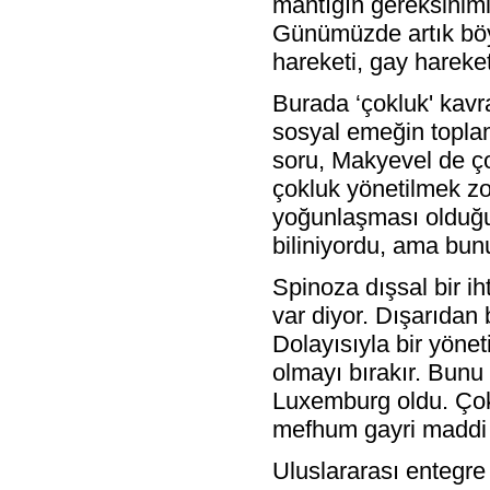
mantığın gereksinimle
Günümüzde artık böyl
hareketi, gay hareketi
Burada ‘çokluk' kav
sosyal emeğin toplam
soru, Makyevel de ç
çokluk yönetilmek zo
yoğunlaşması olduğun
biliniyordu, ama bun
Spinoza dışsal bir i
var diyor. Dışarıdan 
Dolayısıyla bir yönet
olmayı bırakır. Bunu
Luxemburg oldu. Çokl
mefhum gayri maddi 
Uluslararası entegre