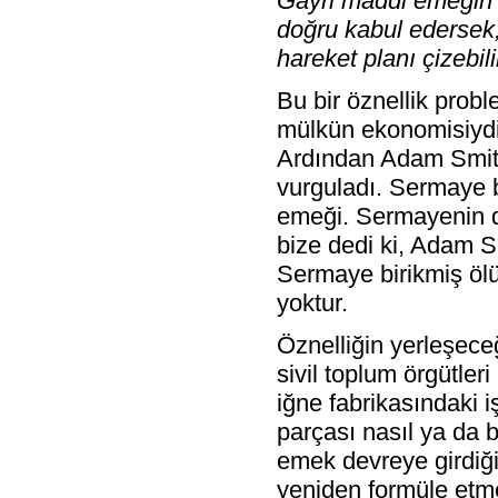
Gayri maddi emeğin 
doğru kabul edersek,
hareket planı çizebili
Bu bir öznellik prob
mülkün ekonomisiydi.
Ardından Adam Smith
vurguladı. Sermaye bi
emeği. Sermayenin dü
bize dedi ki, Adam S
Sermaye birikmiş ölü
yoktur.
Öznelliğin yerleşece
sivil toplum örgütler
iğne fabrikasındaki i
parçası nasıl ya da bi
emek devreye girdiği
yeniden formüle etme