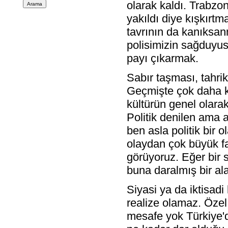
olarak kaldı. Trabzo
yakıldı diye kışkırtm
tavrının da kanıksan
polisimizin sağduyusu
payı çıkarmak.
Sabır taşması, tahrik
Geçmişte çok daha ka
kültürün genel olara
Politik denilen ama a
ben asla politik bir
olaydan çok büyük f
görüyoruz. Eğer bir 
buna daralmış bir ala
Siyasi ya da iktisadi
realize olamaz. Özel 
mesafe yok Türkiye'd