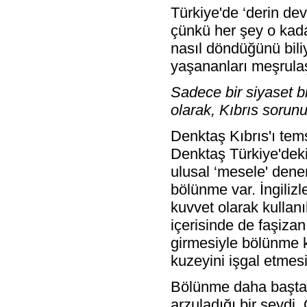
Türkiye'de ‘derin dev
çünkü her şey o kada
nasıl döndüğünü bili
yaşananları meşrula
Sadece bir siyaset bi
olarak, Kıbrıs sorunu
Denktaş Kıbrıs'ı tems
Denktaş Türkiye'deki 
ulusal ‘mesele' denen
bölünme var. İngilizle
kuvvet olarak kullan
içerisinde de faşiz
girmesiyle bölünme k
kuzeyini işgal etmesi
Bölünme daha baştan
arzuladığı bir şeydi.